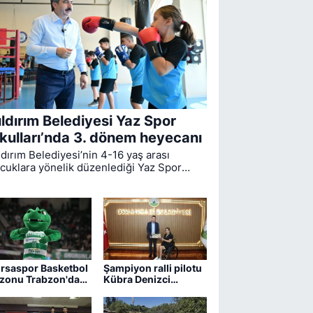
ıldırım Belediyesi Yaz Spor
kulları’nda 3. dönem heyecanı
ldırım Belediyesi’nin 4-16 yaş arası
cuklara yönelik düzenlediği Yaz Spor
ulları’nda ikinci dönem sona ererken,
üncü dönem eğitimleri için kayıt süreci
vam ediyor.
rsaspor Basketbol
Şampiyon ralli pilotu
zonu Trabzon'da
Kübra Denizci
ıyor
Keskin’den Erkan
Aydın’a ziyaret