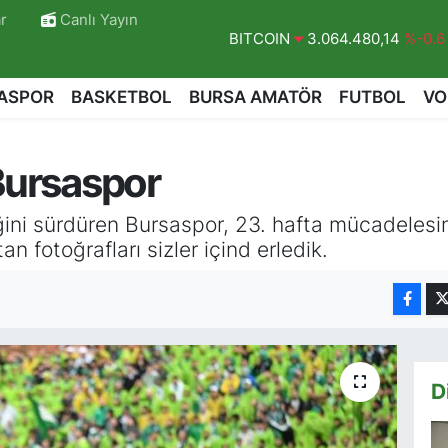
r
Canlı Yayın
DOLAR
47,7143
%0.16
EURO
55,0317
%-0.02
ASPOR
BASKETBOL
BURSA AMATÖR
FUTBOL
VO
STERLİN
64,2463
%0.07
GRAM ALTIN
6510.40
%0.45
 Bursaspor
BİST100
13.799
%70
BITCOIN
3.064.480,14
%-0.6
rliğini sürdüren Bursaspor, 23. hafta mücadele
an fotoğrafları sizler içind erledik.
r
D