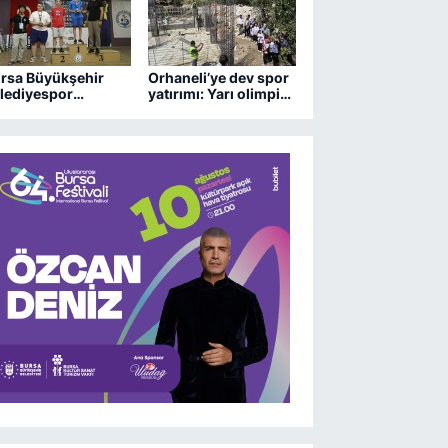
rsa Büyükşehir
Orhaneli’ye dev spor
lediyespor
yatırımı: Yarı olimpik
trançta 2 kupa
havuz yükseliyor
zandı