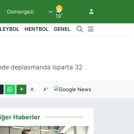
Osmangazi
°
19
LEYBOL
HENTBOL
GENEL
3
sinde deplasmanda Isparta 32
-
+
A
A
iğer Haberler