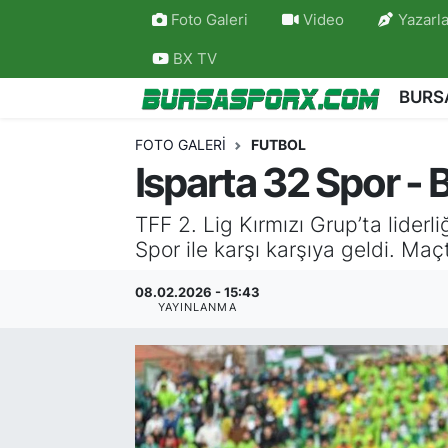
Foto Galeri
Video
Yazarla
BX TV
Bursaspor
Bursa Nöbetçi Eczaneler
BURS
Futbol
Bursa Hava Durumu
FOTO GALERI
FUTBOL
Isparta 32 Spor -
Basketbol
Bursa Namaz Vakitleri
TFF 2. Lig Kırmızı Grup’ta lide
Bursa Amatör
Bursa Trafik Yoğunluk Haritası
Spor ile karşı karşıya geldi. Maçt
Hentbol
TFF 2.Lig Kırmızı Grup Puan Durumu ve Fikstü
08.02.2026 - 15:43
YAYINLANMA
Voleybol
Tüm Manşetler
Genel
Son Dakika Haberleri
Haber Arşivi