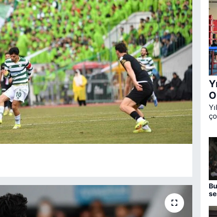
Y
O
Yı
ço
Ok
üç
de
Bu
se
aç