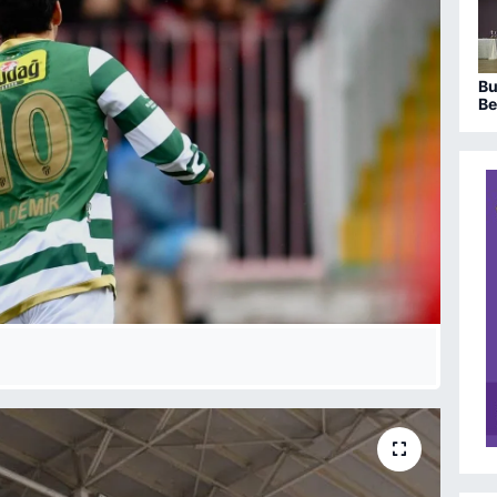
Bu
Be
sa
ka