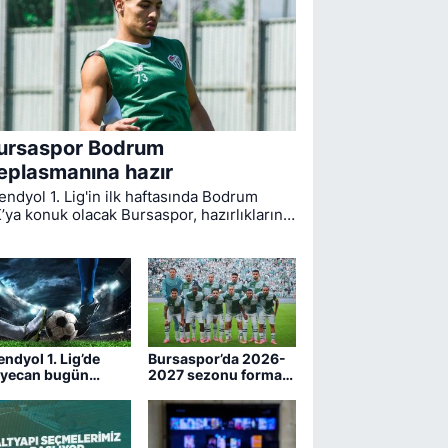
ursaspor Bodrum
eplasmanına hazır
endyol 1. Lig'in ilk haftasında Bodrum
’ya konuk olacak Bursaspor, hazırlıklarını
mamladı. Bugün öğle saatlerinde Muğla'ya
reket eden yeşil-beyazlıların
cadelesini hakem Yiğit Arslan yönetecek.
endyol 1. Lig’de
Bursaspor’da 2026-
yecan bugün
2027 sezonu forma
şlıyor
numaraları belli oldu