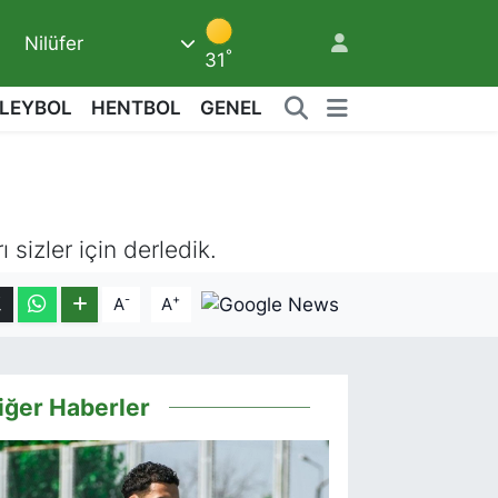
Nilüfer
°
31
LEYBOL
HENTBOL
GENEL
8
sizler için derledik.
-
+
A
A
iğer Haberler