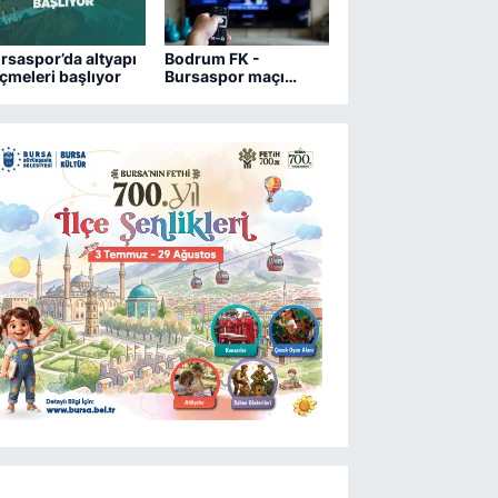
rsaspor’da altyapı
Bodrum FK -
çmeleri başlıyor
Bursaspor maçı
hangi kanalda?