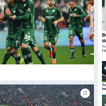
B
d
Tr
FK
ta
ha
mü
Tr
he
ba