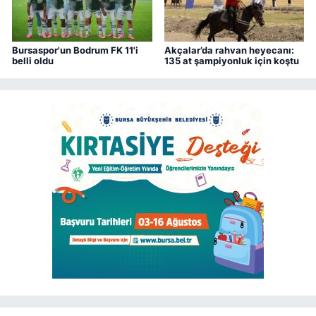
Bursaspor'un Bodrum FK 11'i
Akçalar’da rahvan heyecanı:
belli oldu
135 at şampiyonluk için koştu