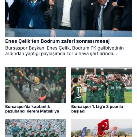
Enes Çelik’ten Bodrum zaferi sonrası mesaj
Bursaspor Başkanı Enes Çelik, Bodrum FK galibiyetinin
ardından yaptığı paylaşımda zorlu hava şartlarında
mücadele eden futbolcuları ve teknik heyeti tebrik
ederken, takımı yalnız bırakmayan taraftarlara teşekkür
etti.
Bursaspor’da kaptanlık
Bursaspor 1. Lig'e 3 puanla
pazubandı Kerem Matışlı’ya
başladı