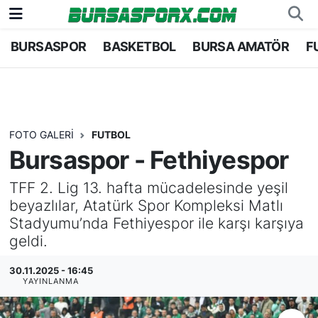
BURSASPOR
BASKETBOL
BURSA AMATÖR
F
Bursaspor
Bursa Nöbetçi Eczaneler
Futbol
Bursa Hava Durumu
Basketbol
Bursa Namaz Vakitleri
FOTO GALERI
FUTBOL
Bursaspor - Fethiyespor
Bursa Amatör
Bursa Trafik Yoğunluk Haritası
TFF 2. Lig 13. hafta mücadelesinde yeşil
Hentbol
TFF 1.Lig Puan Durumu ve Fikstür
beyazlılar, Atatürk Spor Kompleksi Matlı
Stadyumu’nda Fethiyespor ile karşı karşıya
Voleybol
Tüm Manşetler
geldi.
Genel
Son Dakika Haberleri
30.11.2025 - 16:45
YAYINLANMA
Haber Arşivi