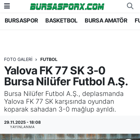
BURSASPOR
BASKETBOL
BURSA AMATÖR
F
Bursaspor
Bursa Nöbetçi Eczaneler
Futbol
Bursa Hava Durumu
Basketbol
Bursa Namaz Vakitleri
FOTO GALERI
FUTBOL
Yalova FK 77 SK 3-0
Bursa Amatör
Bursa Trafik Yoğunluk Haritası
Bursa Nilüfer Futbol A.Ş.
Hentbol
TFF 2.Lig Kırmızı Grup Puan Durumu ve Fikstü
Bursa Nilüfer Futbol A.Ş., deplasmanda
Yalova FK 77 SK karşısında oyundan
Voleybol
Tüm Manşetler
koparak sahadan 3-0 mağlup ayrıldı.
Genel
Son Dakika Haberleri
29.11.2025 - 18:08
YAYINLANMA
Haber Arşivi