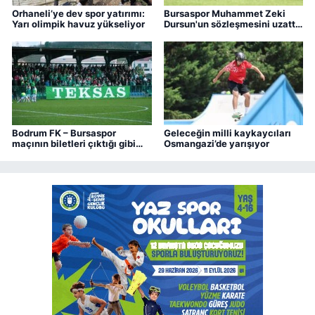
Orhaneli’ye dev spor yatırımı:
Bursaspor Muhammet Zeki
Yarı olimpik havuz yükseliyor
Dursun'un sözleşmesini uzattı,
Boluspor'a kiraladı
Bodrum FK – Bursaspor
Geleceğin milli kaykaycıları
maçının biletleri çıktığı gibi
Osmangazi’de yarışıyor
bitti