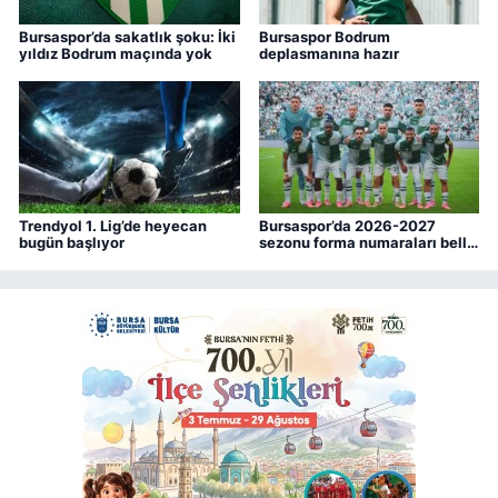
Bursaspor’da sakatlık şoku: İki
Bursaspor Bodrum
yıldız Bodrum maçında yok
deplasmanına hazır
Trendyol 1. Lig’de heyecan
Bursaspor’da 2026-2027
bugün başlıyor
sezonu forma numaraları belli
oldu