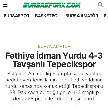
BURSASPOR
BASKETBOL
BURSA AMATÖR
F
Bursaspor
Bursa Nöbetçi Eczaneler
Futbol
Bursa Hava Durumu
Basketbol
Bursa Namaz Vakitleri
BURSA AMATÖR
Fethiye İdman Yurdu 4-3
Bursa Amatör
Bursa Trafik Yoğunluk Haritası
Tavşanlı Tepecikspor
Hentbol
TFF 1.Lig Puan Durumu ve Fikstür
Bölgesel Amatör lig 8.grupta şampiyonluk
hedefleyen temsilcimiz lider Fethiye İdman
Voleybol
Tüm Manşetler
Yurdu sahasında konuk ettiği Tepecikspor'u
89. Dakikada bulduğu golle 4-3 mağlup
Genel
Son Dakika Haberleri
ederek 28 puan ile liderliğini sürdürdü.
Haber Arşivi