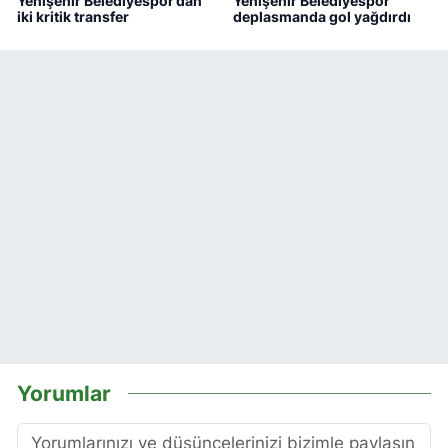
Yenişehir Belediyespor’dan
Yenişehir Belediyespor
iki kritik transfer
deplasmanda gol yağdırdı
Yorumlar