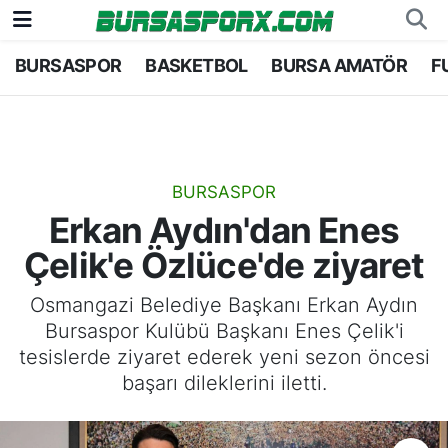
BURSASPOR
BASKETBOL
BURSA AMATÖR
F
Bursaspor
Bursa Nöbetçi Eczaneler
Futbol
Bursa Hava Durumu
Basketbol
Bursa Namaz Vakitleri
BURSASPOR
Erkan Aydın'dan Enes
Bursa Amatör
Bursa Trafik Yoğunluk Haritası
Çelik'e Özlüce'de ziyaret
Hentbol
TFF 1.Lig Puan Durumu ve Fikstür
Osmangazi Belediye Başkanı Erkan Aydın
Bursaspor Kulübü Başkanı Enes Çelik'i
Voleybol
Tüm Manşetler
tesislerde ziyaret ederek yeni sezon öncesi
başarı dileklerini iletti.
Genel
Son Dakika Haberleri
Haber Arşivi