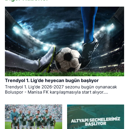
Trendyol 1. Lig’de heyecan bugün başlıyor
Trendyol 1. Lig'de 2026-2027 sezonu bugün oynanacak
Boluspor - Manisa FK karşılaşmasıyla start alıyor.
Bursaspor ise ligin ilk haftasında pazar günü deplasmanda
Bodrum FK ile kozlarını paylaşacak.