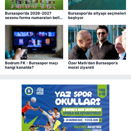
Bursaspor’da 2026-2027
Bursaspor’da altyapı seçmeleri
sezonu forma numaraları belli
başlıyor
oldu
Bodrum FK - Bursaspor maçı
Özer Matlı’dan Bursaspor’a
hangi kanalda?
moral ziyareti