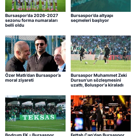
Bursaspor’da 2026-2027
Bursaspor’da altyapı
sezonu forma numaraları
seçmeleri başlıyor
belli oldu
Özer Matlı’dan Bursaspor’a
Bursaspor Muhammet Zeki
moral ziyareti
Dursun'un sözleşmesini
uzattı, Boluspor'a kiraladı
Bodrum FK – Bursaspor
Fettah Can'dan Bursaspor