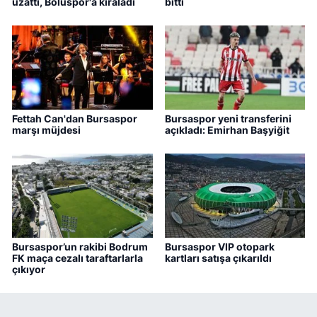
uzattı, Boluspor'a kiraladı
bitti
Fettah Can'dan Bursaspor
Bursaspor yeni transferini
marşı müjdesi
açıkladı: Emirhan Başyiğit
Bursaspor’un rakibi Bodrum
Bursaspor VIP otopark
FK maça cezalı taraftarlarla
kartları satışa çıkarıldı
çıkıyor