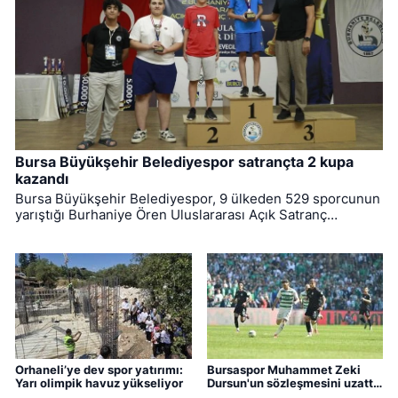
Bursa Büyükşehir Belediyespor satrançta 2 kupa
kazandı
Bursa Büyükşehir Belediyespor, 9 ülkeden 529 sporcunun
yarıştığı Burhaniye Ören Uluslararası Açık Satranç
Turnuvası’ndan 2 kupayla dönmeyi başardı.
Orhaneli’ye dev spor yatırımı:
Bursaspor Muhammet Zeki
Yarı olimpik havuz yükseliyor
Dursun'un sözleşmesini uzattı,
Boluspor'a kiraladı