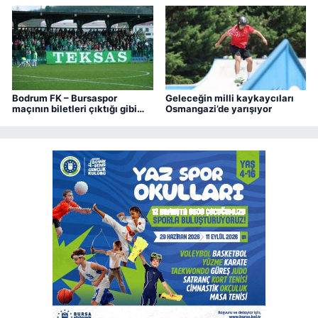
Bodrum FK – Bursaspor
Geleceğin milli kaykaycıları
maçının biletleri çıktığı gibi
Osmangazi’de yarışıyor
bitti