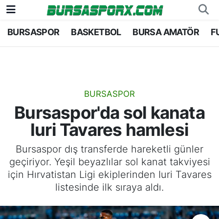
BURSASPOR
BASKETBOL
BURSA AMATÖR
F
Bursaspor
Bursa Nöbetçi Eczaneler
Futbol
Bursa Hava Durumu
Basketbol
Bursa Namaz Vakitleri
BURSASPOR
Bursaspor'da sol kanata
Bursa Amatör
Bursa Trafik Yoğunluk Haritası
Iuri Tavares hamlesi
Hentbol
TFF 2.Lig Kırmızı Grup Puan Durumu ve Fikstü
Bursaspor dış transferde hareketli günler
geçiriyor. Yeşil beyazlılar sol kanat takviyesi
Voleybol
Tüm Manşetler
için Hırvatistan Ligi ekiplerinden Iuri Tavares
listesinde ilk sıraya aldı.
Genel
Son Dakika Haberleri
Haber Arşivi