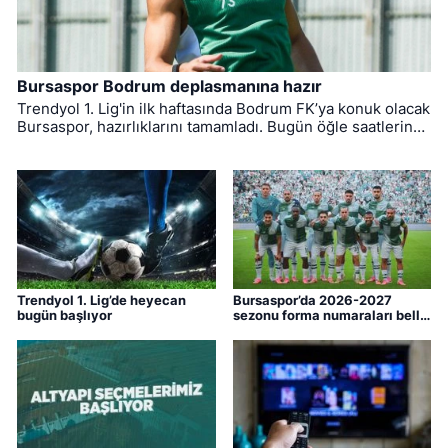
Bursaspor Bodrum deplasmanına hazır
Trendyol 1. Lig'in ilk haftasında Bodrum FK’ya konuk olacak
Bursaspor, hazırlıklarını tamamladı. Bugün öğle saatlerinde
Muğla'ya hareket eden yeşil-beyazlıların mücadelesini
hakem Yiğit Arslan yönetecek.
Trendyol 1. Lig’de heyecan
Bursaspor’da 2026-2027
bugün başlıyor
sezonu forma numaraları belli
oldu