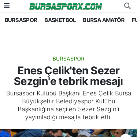
BURSASPOR
BASKETBOL
BURSA AMATÖR
F
Bursaspor
Bursa Nöbetçi Eczaneler
Futbol
Bursa Hava Durumu
Basketbol
Bursa Namaz Vakitleri
BURSASPOR
Enes Çelik'ten Sezer
Bursa Amatör
Bursa Trafik Yoğunluk Haritası
Sezgin'e tebrik mesajı
Hentbol
TFF 1.Lig Puan Durumu ve Fikstür
Bursaspor Kulübü Başkanı Enes Çelik Bursa
Büyükşehir Belediyespor Kulübü
Voleybol
Tüm Manşetler
Başkanlığına seçilen Sezer Sezgin'i
yayımladığı mesajla tebrik etti.
Genel
Son Dakika Haberleri
Haber Arşivi