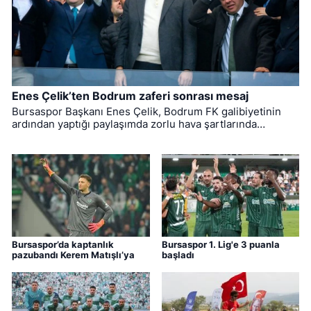
Enes Çelik’ten Bodrum zaferi sonrası mesaj
Bursaspor Başkanı Enes Çelik, Bodrum FK galibiyetinin
ardından yaptığı paylaşımda zorlu hava şartlarında
mücadele eden futbolcuları ve teknik heyeti tebrik
ederken, takımı yalnız bırakmayan taraftarlara teşekkür
etti.
Bursaspor’da kaptanlık
Bursaspor 1. Lig'e 3 puanla
pazubandı Kerem Matışlı’ya
başladı