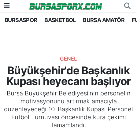
BURSASPOR
BASKETBOL
BURSA AMATÖR
F
Bursaspor
Bursa Nöbetçi Eczaneler
Futbol
Bursa Hava Durumu
Basketbol
Bursa Namaz Vakitleri
GENEL
Büyükşehir'de Başkanlık
Bursa Amatör
Bursa Trafik Yoğunluk Haritası
Kupası heyecanı başlıyor
Hentbol
TFF 1.Lig Puan Durumu ve Fikstür
Bursa Büyükşehir Belediyesi’nin personelin
motivasyonunu artırmak amacıyla
Voleybol
Tüm Manşetler
düzenleyeceği 10. Başkanlık Kupası Personel
Futbol Turnuvası öncesinde kura çekimi
Genel
Son Dakika Haberleri
tamamlandı.
Haber Arşivi