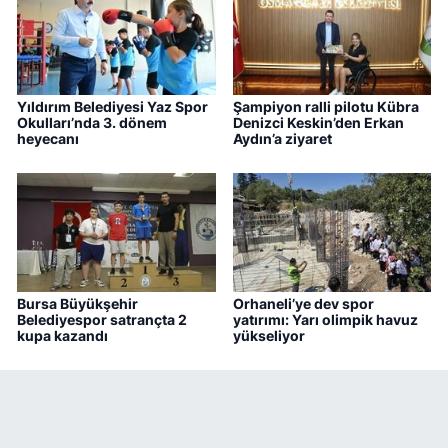
Yıldırım Belediyesi Yaz Spor
Şampiyon ralli pilotu Kübra
Okulları’nda 3. dönem
Denizci Keskin’den Erkan
heyecanı
Aydın’a ziyaret
Bursa Büyükşehir
Orhaneli’ye dev spor
Belediyespor satrançta 2
yatırımı: Yarı olimpik havuz
kupa kazandı
yükseliyor