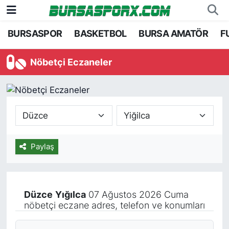
BURSASPOR
BASKETBOL
BURSA AMATÖR
F
Bursaspor
Bursa Nöbetçi Eczaneler
Nöbetçi Eczaneler
Futbol
Bursa Hava Durumu
Basketbol
Bursa Namaz Vakitleri
Bursa Amatör
Bursa Trafik Yoğunluk Haritası
Hentbol
TFF 2.Lig Kırmızı Grup Puan Durumu ve Fikstü
Paylaş
Voleybol
Tüm Manşetler
Düzce
Yığılca
07 Ağustos 2026 Cuma
Genel
Son Dakika Haberleri
nöbetçi eczane adres, telefon ve konumları
Haber Arşivi