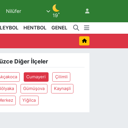
Nilüfer
7
°
19
LEYBOL
HENTBOL
GENEL
üzce Diğer İlçeler
Akçakoca
Cumayeri
Çilimli
Gölyaka
Gümüşova
Kaynaşli
Merkez
Yiğilca