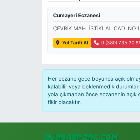
Cumayeri Eczanesi
ÇEVRİK MAH. İSTİKLAL CAD. NO.1
Yol Tarifi Al
0 (380) 735 30 8
Her eczane gece boyunca açık olmayab
kalabilir veya beklenmedik durumlar
yola çıkmadan önce eczanenin açık old
fikir olacaktır.