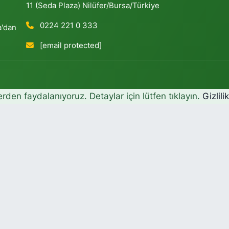
11 (Seda Plaza) Nilüfer/Bursa/Türkiye
0224 221 0 333
a'dan
[email protected]
erden faydalanıyoruz. Detaylar için lütfen tıklayın.
Gizlili