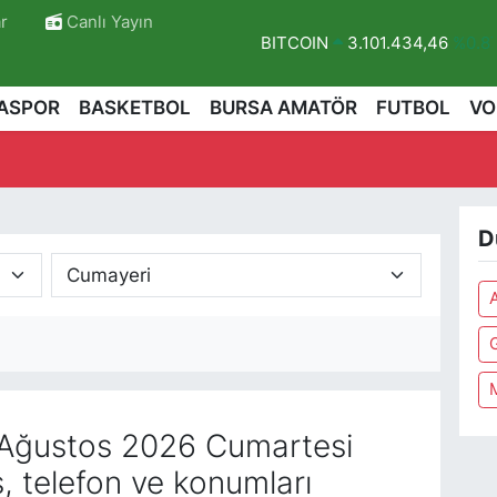
r
Canlı Yayın
BITCOIN
3.101.434,46
%0.8
DOLAR
47,7436
%0.18
ASPOR
BASKETBOL
BURSA AMATÖR
FUTBOL
VO
EURO
55,2510
%0.32
STERLİN
64,4811
%0.38
GRAM ALTIN
6660.55
%0.03
D
BİST100
13.779
%-14
Ağustos 2026 Cumartesi
, telefon ve konumları