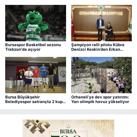
ediyor.
Bursaspor Basketbol sezonu
Şampiyon ralli pilotu Kübra
Trabzon'da açıyor
Denizci Keskin’den Erkan
Aydın’a ziyaret
Bursa Büyükşehir
Orhaneli’ye dev spor yatırımı:
Belediyespor satrançta 2 kupa
Yarı olimpik havuz yükseliyor
kazandı