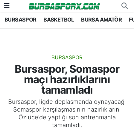
BURSASPOR
BASKETBOL
BURSA AMATÖR
F
Bursaspor
Bursa Nöbetçi Eczaneler
Futbol
Bursa Hava Durumu
Basketbol
Bursa Namaz Vakitleri
BURSASPOR
Bursaspor, Somaspor
Bursa Amatör
Bursa Trafik Yoğunluk Haritası
maçı hazırlıklarını
Hentbol
TFF 2.Lig Kırmızı Grup Puan Durumu ve Fikstü
tamamladı
Voleybol
Tüm Manşetler
Bursaspor, ligde deplasmanda oynayacağı
Somaspor karşılaşmasının hazırlıklarını
Genel
Son Dakika Haberleri
Özlüce’de yaptığı son antrenmanla
tamamladı.
Haber Arşivi