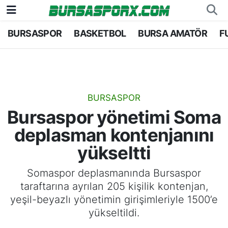
BURSASPOR
BASKETBOL
BURSA AMATÖR
F
Bursaspor
Bursa Nöbetçi Eczaneler
Futbol
Bursa Hava Durumu
Basketbol
Bursa Namaz Vakitleri
BURSASPOR
Bursaspor yönetimi Soma
Bursa Amatör
Bursa Trafik Yoğunluk Haritası
deplasman kontenjanını
Hentbol
TFF 1.Lig Puan Durumu ve Fikstür
yükseltti
Voleybol
Tüm Manşetler
Somaspor deplasmanında Bursaspor
taraftarına ayrılan 205 kişilik kontenjan,
Genel
Son Dakika Haberleri
yeşil-beyazlı yönetimin girişimleriyle 1500’e
yükseltildi.
Haber Arşivi