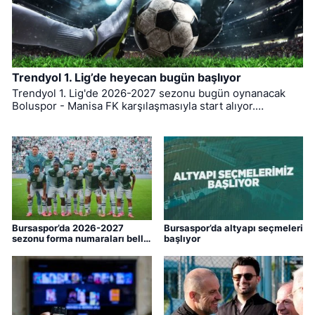
Trendyol 1. Lig’de heyecan bugün başlıyor
Trendyol 1. Lig'de 2026-2027 sezonu bugün oynanacak
Boluspor - Manisa FK karşılaşmasıyla start alıyor.
Bursaspor ise ligin ilk haftasında pazar günü deplasmanda
Bodrum FK ile kozlarını paylaşacak.
Bursaspor’da 2026-2027
Bursaspor’da altyapı seçmeleri
sezonu forma numaraları belli
başlıyor
oldu