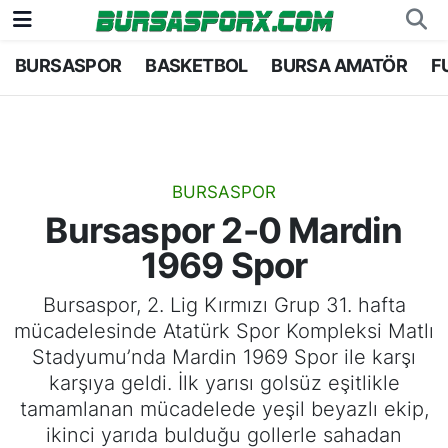
BURSASPOR
BASKETBOL
BURSA AMATÖR
F
Bursaspor
Bursa Nöbetçi Eczaneler
Futbol
Bursa Hava Durumu
Basketbol
Bursa Namaz Vakitleri
BURSASPOR
Bursaspor 2-0 Mardin
Bursa Amatör
Bursa Trafik Yoğunluk Haritası
1969 Spor
Hentbol
TFF 1.Lig Puan Durumu ve Fikstür
Bursaspor, 2. Lig Kırmızı Grup 31. hafta
mücadelesinde Atatürk Spor Kompleksi Matlı
Voleybol
Tüm Manşetler
Stadyumu’nda Mardin 1969 Spor ile karşı
karşıya geldi. İlk yarısı golsüz eşitlikle
Genel
Son Dakika Haberleri
tamamlanan mücadelede yeşil beyazlı ekip,
ikinci yarıda bulduğu gollerle sahadan
Haber Arşivi