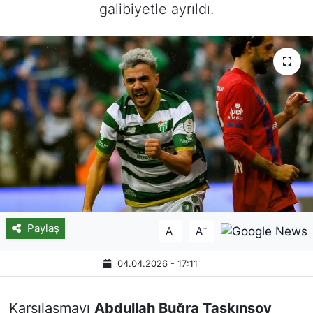
galibiyetle ayrıldı.
Paylaş
-
+
A
A
04.04.2026 - 17:11
Karşılaşmayı
Abdullah Buğra Taşkınsoy