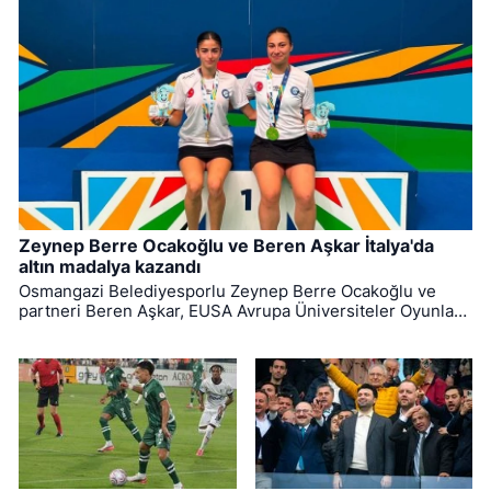
Zeynep Berre Ocakoğlu ve Beren Aşkar İtalya'da
altın madalya kazandı
Osmangazi Belediyesporlu Zeynep Berre Ocakoğlu ve
partneri Beren Aşkar, EUSA Avrupa Üniversiteler Oyunları
badminton branşında Avrupa şampiyonu oldu. (152
karakter)