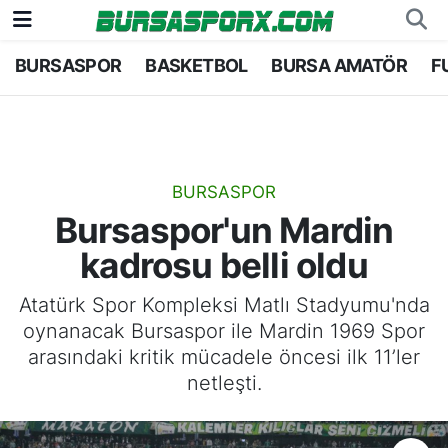
BURSASPOR
BASKETBOL
BURSA AMATÖR
F
Bursaspor
Bursa Nöbetçi Eczaneler
Futbol
Bursa Hava Durumu
Basketbol
Bursa Namaz Vakitleri
BURSASPOR
Bursaspor'un Mardin
Bursa Amatör
Bursa Trafik Yoğunluk Haritası
kadrosu belli oldu
Hentbol
TFF 2.Lig Kırmızı Grup Puan Durumu ve Fikstü
Atatürk Spor Kompleksi Matlı Stadyumu'nda
oynanacak Bursaspor ile Mardin 1969 Spor
Voleybol
Tüm Manşetler
arasındaki kritik mücadele öncesi ilk 11’ler
netleşti.
Genel
Son Dakika Haberleri
Haber Arşivi