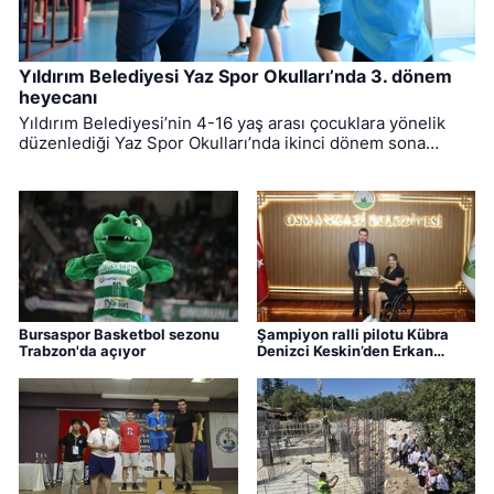
Yıldırım Belediyesi Yaz Spor Okulları’nda 3. dönem
heyecanı
Yıldırım Belediyesi’nin 4-16 yaş arası çocuklara yönelik
düzenlediği Yaz Spor Okulları’nda ikinci dönem sona
ererken, üçüncü dönem eğitimleri için kayıt süreci devam
ediyor.
Bursaspor Basketbol sezonu
Şampiyon ralli pilotu Kübra
Trabzon'da açıyor
Denizci Keskin’den Erkan
Aydın’a ziyaret