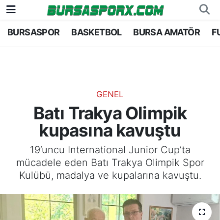
BURSASPOR
BASKETBOL
BURSA AMATÖR
F
Bursaspor
Bursa Nöbetçi Eczaneler
Futbol
Bursa Hava Durumu
Basketbol
Bursa Namaz Vakitleri
GENEL
Batı Trakya Olimpik
Bursa Amatör
Bursa Trafik Yoğunluk Haritası
kupasına kavuştu
Hentbol
TFF 1.Lig Puan Durumu ve Fikstür
19’uncu International Junior Cup’ta
mücadele eden Batı Trakya Olimpik Spor
Voleybol
Tüm Manşetler
Kulübü, madalya ve kupalarına kavuştu.
Genel
Son Dakika Haberleri
Haber Arşivi