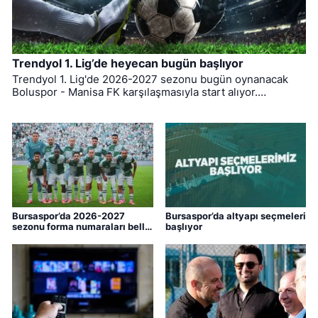
Trendyol 1. Lig’de heyecan bugün başlıyor
Trendyol 1. Lig'de 2026-2027 sezonu bugün oynanacak
Boluspor - Manisa FK karşılaşmasıyla start alıyor.
Bursaspor ise ligin ilk haftasında pazar günü deplasmanda
Bodrum FK ile kozlarını paylaşacak.
Bursaspor’da 2026-2027
Bursaspor’da altyapı seçmeleri
sezonu forma numaraları belli
başlıyor
oldu