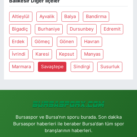
Balıkesir Diğer İlçeler
Altieylül
Ayvalik
Balya
Bandirma
Bigadiç
Burhaniye
Dursunbey
Edremit
Erdek
Gömeç
Gönen
Havran
İvrindi
Karesi
Kepsut
Manyas
Marmara
Savaştepe
Sindirgi
Susurluk
Bursaspor ve Bursa'nın sporu burada. Son dakika
Bursaspor haberleri ile beraber Bursa'dan tüm spor
branşlarının haberleri.