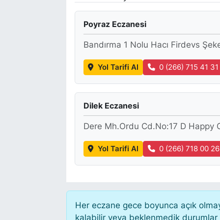
Poyraz Eczanesi
Bandırma 1 Nolu Hacı Firdevs Şeker
Yol Tarifi Al
0 (266) 715 41 31
Dilek Eczanesi
Dere Mh.Ordu Cd.No:17 D Happy Ce
Yol Tarifi Al
0 (266) 718 00 26
Her eczane gece boyunca açık olmayab
kalabilir veya beklenmedik durumlar