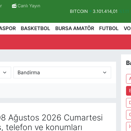
r
Canlı Yayın
BITCOIN
3.101.414,01
%1.11
DOLAR
47,7436
%0.18
ASPOR
BASKETBOL
BURSA AMATÖR
FUTBOL
VO
EURO
55,2510
%0.32
STERLİN
64,4811
%0.38
GRAM ALTIN
6660.55
%0.0
B
BİST100
13.779
%-14
A
8 Ağustos 2026 Cumartesi
, telefon ve konumları
İ