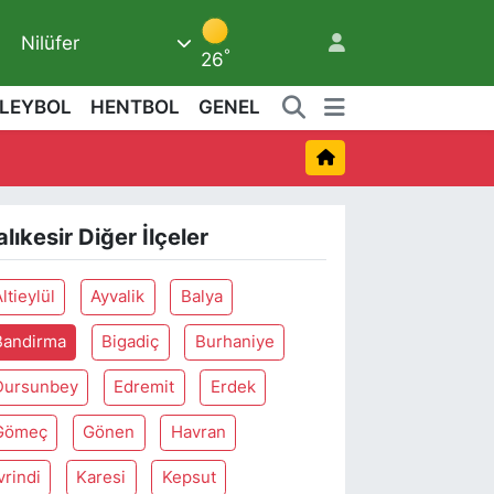
Nilüfer
°
26
LEYBOL
HENTBOL
GENEL
3
alıkesir Diğer İlçeler
ltieylül
Ayvalik
Balya
Bandirma
Bigadiç
Burhaniye
Dursunbey
Edremit
Erdek
Gömeç
Gönen
Havran
vrindi
Karesi
Kepsut