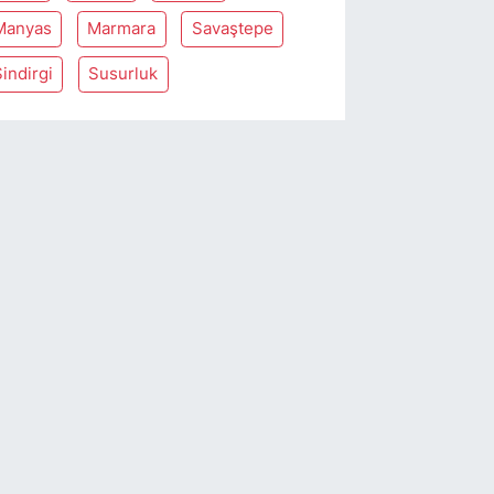
Manyas
Marmara
Savaştepe
indirgi
Susurluk