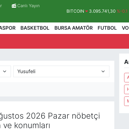
r
Canlı Yayın
BITCOIN
3.095.741,30
%-0.1
DOLAR
47,7436
%0.18
ASPOR
BASKETBOL
BURSA AMATÖR
FUTBOL
VO
EURO
55,2510
%0.32
STERLİN
64,4811
%0.38
GRAM ALTIN
6660.55
%0
A
BİST100
13.779
%-14
ustos 2026 Pazar nöbetçi
n ve konumları