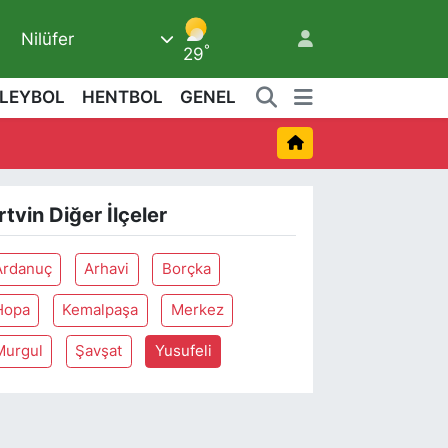
Nilüfer
5
°
29
LEYBOL
HENTBOL
GENEL
rtvin Diğer İlçeler
Ardanuç
Arhavi
Borçka
Hopa
Kemalpaşa
Merkez
Murgul
Şavşat
Yusufeli