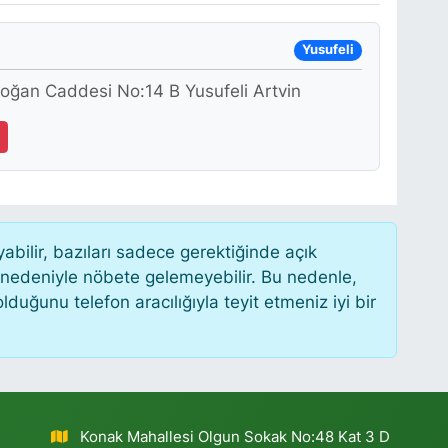
Yusufeli
oğan Caddesi No:14 B Yusufeli Artvin
ilir, bazıları sadece gerektiğinde açık
 nedeniyle nöbete gelemeyebilir. Bu nedenle,
uğunu telefon aracılığıyla teyit etmeniz iyi bir
Konak Mahallesi Olgun Sokak No:48 Kat 3 D