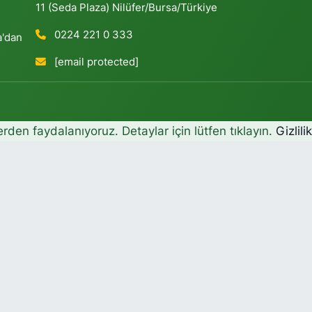
11 (Seda Plaza) Nilüfer/Bursa/Türkiye
0224 221 0 333
a'dan
[email protected]
erden faydalanıyoruz. Detaylar için lütfen tıklayın.
Gizlili