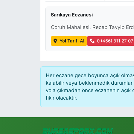
Sarıkaya Eczanesi
Çoruh Mahallesi, Recep Tayyip Erd
Yol Tarifi Al
0 (466) 811 27 07
Her eczane gece boyunca açık olmayab
kalabilir veya beklenmedik durumlar
yola çıkmadan önce eczanenin açık old
fikir olacaktır.