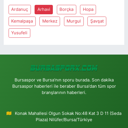
Ardanuç
Arhavi
Borçka
Hopa
Kemalpaşa
Merkez
Murgul
Şavşat
Yusufeli
Bursaspor ve Bursa'nın sporu burada. Son dakika
Bursaspor haberleri ile beraber Bursa'dan tüm spor
branşlarının haberleri.
Konak Mahallesi Olgun Sokak No:48 Kat 3 D 11 (Seda
Plaza) Nilüfer/Bursa/Türkiye