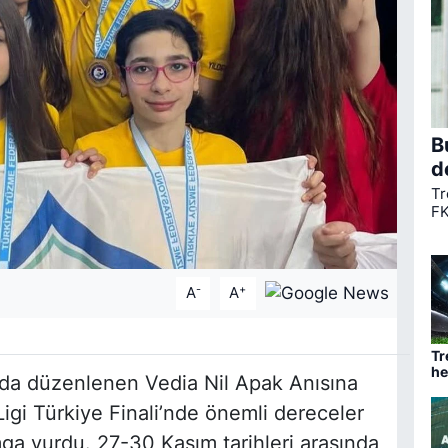
B
d
Tr
FK
ta
ha
mü
-
+
A
A
Tr
he
’da düzenlenen Vedia Nil Apak Anısına
ba
igi Türkiye Finali’nde önemli dereceler
a vurdu. 27-30 Kasım tarihleri arasında