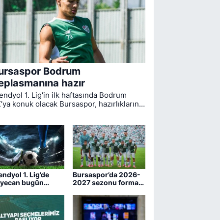
ursaspor Bodrum
eplasmanına hazır
endyol 1. Lig'in ilk haftasında Bodrum
’ya konuk olacak Bursaspor, hazırlıklarını
mamladı. Bugün öğle saatlerinde Muğla'ya
reket eden yeşil-beyazlıların
cadelesini hakem Yiğit Arslan yönetecek.
endyol 1. Lig’de
Bursaspor’da 2026-
yecan bugün
2027 sezonu forma
şlıyor
numaraları belli oldu