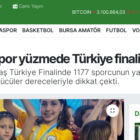
r
Canlı Yayın
DOLAR
47,7436
%0.18
EURO
55,2510
%0.32
ASPOR
BASKETBOL
BURSA AMATÖR
FUTBOL
VO
STERLİN
64,4811
%0.38
GRAM ALTIN
6660.55
%0.03
spor yüzmede Türkiye final
BİST100
13.779
%-14
BITCOIN
3.100.664,03
%-0.1
aş Türkiye Finalinde 1177 sporcunun ya
ücüler dereceleriyle dikkat çekti.
D