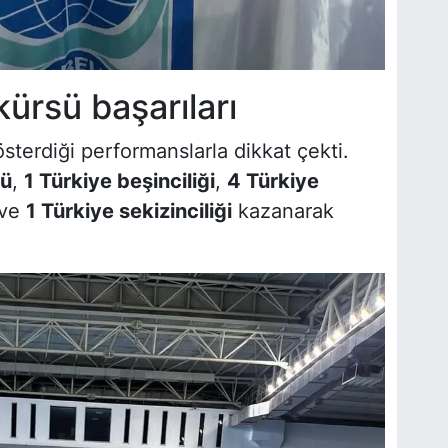
ürsü başarıları
österdiği performanslarla dikkat çekti.
ğü
,
1 Türkiye beşinciliği
,
4 Türkiye
ve
1 Türkiye sekizinciliği
kazanarak