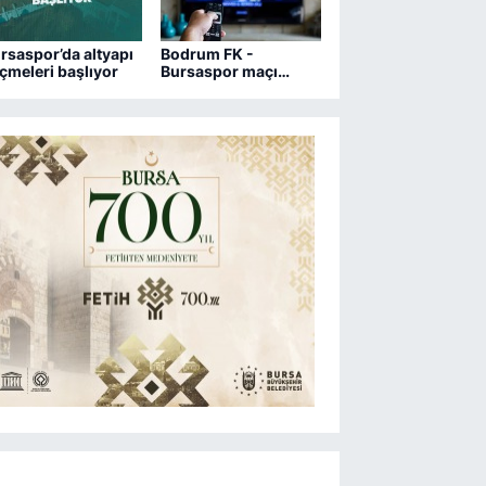
rsaspor’da altyapı
Bodrum FK -
çmeleri başlıyor
Bursaspor maçı
hangi kanalda?