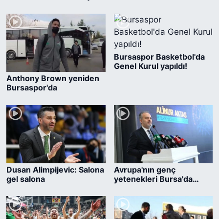
iş birliği yaptı
ile buluştu
Bursaspor Basketbol'da
Genel Kurul yapıldı!
Anthony Brown yeniden
Bursaspor'da
Dusan Alimpijevic: Salona
Avrupa'nın genç
gel salona
yetenekleri Bursa'da
karşı karşıya gelecek