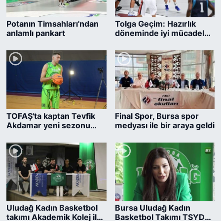
Potanın Timsahları'ndan
Tolga Geçim: Hazırlık
anlamlı pankart
döneminde iyi mücadele
ettik
TOFAŞ'ta kaptan Tevfik
Final Spor, Bursa spor
Akdamar yeni sezonu
medyası ile bir araya geldi
değerlendirdi
Uludağ Kadın Basketbol
Bursa Uludağ Kadın
takımı Akademik Kolej ile
Basketbol Takımı TSYD