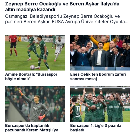
Zeynep Berre Ocakoğlu ve Beren Aşkar İtalya'da
altın madalya kazandı
Osmangazi Belediyesporlu Zeynep Berre Ocakoğlu ve
partneri Beren Aşkar, EUSA Avrupa Üniversiteler Oyunları
badminton branşında Avrupa şampiyonu oldu. (152
karakter)
Amine Boutrah: "Bursaspor
Enes Çelik’ten Bodrum zaferi
böyle olmalı"
sonrası mesaj
Bursaspor’da kaptanlık
Bursaspor 1. Lig'e 3 puanla
pazubandı Kerem Matışlı’ya
başladı