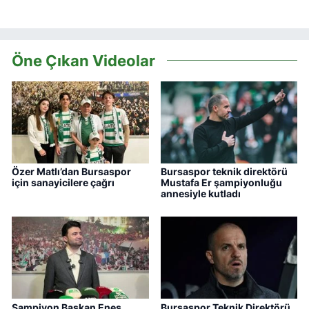
Öne Çıkan Videolar
Özer Matlı’dan Bursaspor
Bursaspor teknik direktörü
için sanayicilere çağrı
Mustafa Er şampiyonluğu
annesiyle kutladı
Şampiyon Başkan Enes
Bursaspor Teknik Direktörü