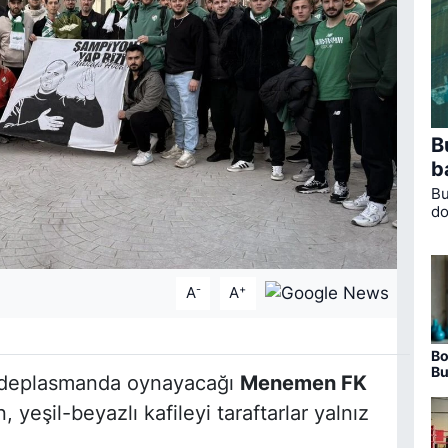
B
b
Bu
do
Or
al
-
+
A
A
Bo
Bu
da deplasmanda oynayacağı
Menemen FK
ha
, yeşil-beyazlı kafileyi taraftarlar yalnız