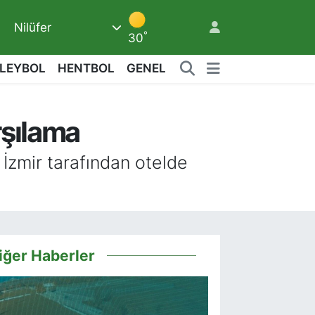
Nilüfer
°
30
LEYBOL
HENTBOL
GENEL
rşılama
6
İzmir tarafından otelde
iğer Haberler