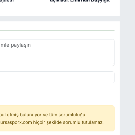
bul etmiş bulunuyor ve tüm sorumluluğu
ursasporx.com hiçbir şekilde sorumlu tutulamaz.