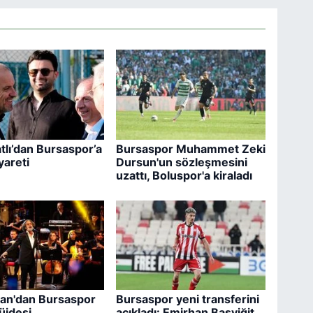
lı’dan Bursaspor’a
Bursaspor Muhammet Zeki
yareti
Dursun'un sözleşmesini
uzattı, Boluspor'a kiraladı
Can'dan Bursaspor
Bursaspor yeni transferini
üjdesi
açıkladı: Emirhan Başyiğit