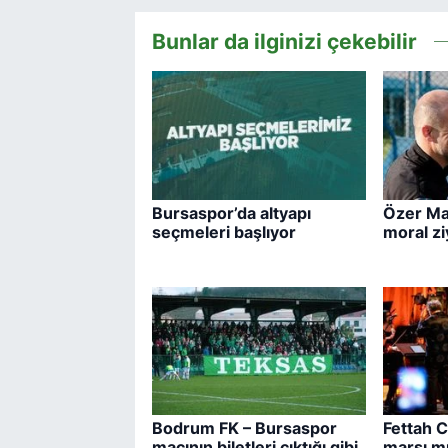
Bunlar da ilginizi çekebilir
Bursaspor’da altyapı
Özer Mat
seçmeleri başlıyor
moral zi
Bodrum FK – Bursaspor
Fettah 
maçının biletleri çıktığı gibi
marşı m