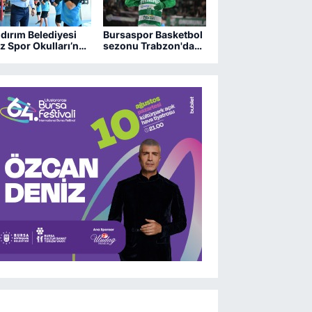
ldırım Belediyesi
Bursaspor Basketbol
z Spor Okulları’nda
sezonu Trabzon'da
 dönem heyecanı
açıyor