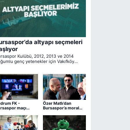
ursaspor’da altyapı seçmeleri
aşlıyor
rsaspor Kulübü, 2012, 2013 ve 2014
ğumlu genç yetenekler için Vakıfköy
han Özselek Tesisleri’nde düzenlenecek
tyapı seçmelerinin takvimini açıkladı.
drum FK -
Özer Matlı’dan
rsaspor maçı
Bursaspor’a moral
ngi kanalda?
ziyareti