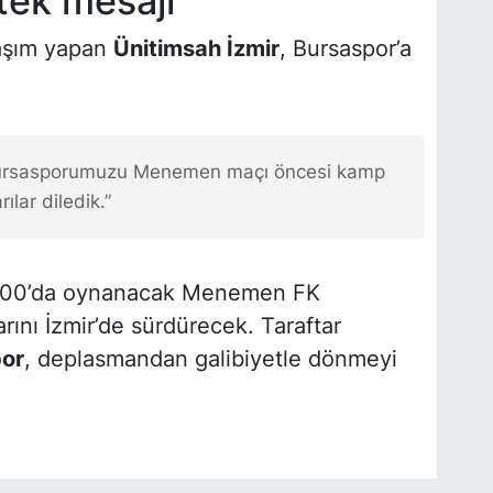
tek mesajı
aşım yapan
Ünitimsah İzmir
, Bursaspor’a
rsasporumuzu Menemen maçı öncesi kamp
ılar diledik.”
 16.00’da oynanacak Menemen FK
rını İzmir’de sürdürecek. Taraftar
or
, deplasmandan galibiyetle dönmeyi