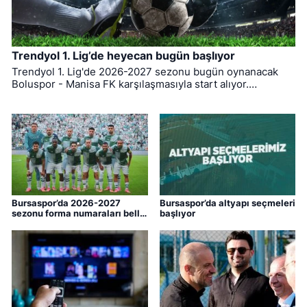
Trendyol 1. Lig’de heyecan bugün başlıyor
Trendyol 1. Lig'de 2026-2027 sezonu bugün oynanacak
Boluspor - Manisa FK karşılaşmasıyla start alıyor.
Bursaspor ise ligin ilk haftasında pazar günü deplasmanda
Bodrum FK ile kozlarını paylaşacak.
Bursaspor’da 2026-2027
Bursaspor’da altyapı seçmeleri
sezonu forma numaraları belli
başlıyor
oldu