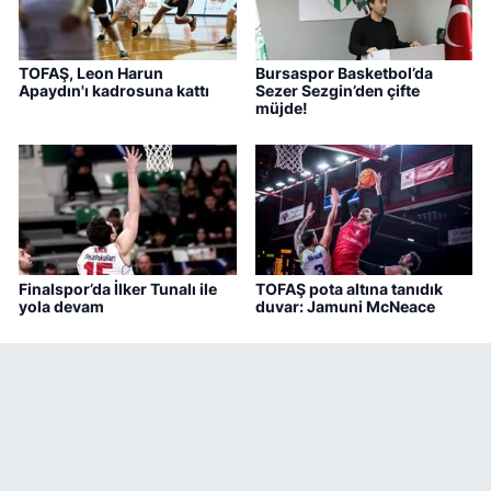
TOFAŞ, Leon Harun
Bursaspor Basketbol’da
Apaydın'ı kadrosuna kattı
Sezer Sezgin’den çifte
müjde!
Finalspor’da İlker Tunalı ile
TOFAŞ pota altına tanıdık
yola devam
duvar: Jamuni McNeace