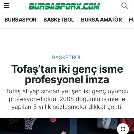
BURSASPOR
BASKETBOL
BURSA AMATÖR
F
Bursaspor
Bursa Nöbetçi Eczaneler
Futbol
Bursa Hava Durumu
Basketbol
Bursa Namaz Vakitleri
BASKETBOL
Tofaş’tan iki genç isme
Bursa Amatör
Bursa Trafik Yoğunluk Haritası
profesyonel imza
Hentbol
TFF 1.Lig Puan Durumu ve Fikstür
Tofaş altyapısından yetişen iki genç oyuncu
profesyonel oldu. 2008 doğumlu isimlerle
Voleybol
Tüm Manşetler
yapılan 5 yıllık sözleşmeler dikkat çekti.
Genel
Son Dakika Haberleri
Haber Arşivi