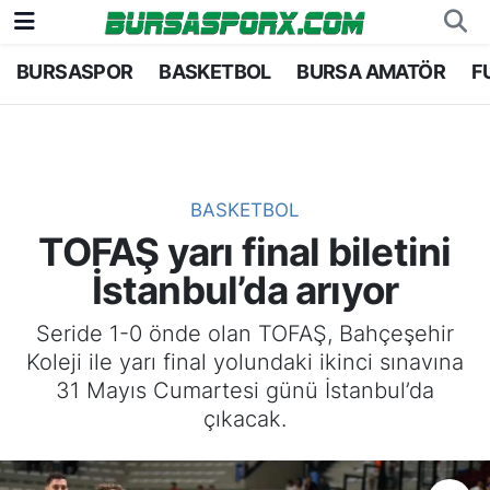
BURSASPOR
BASKETBOL
BURSA AMATÖR
F
Bursaspor
Bursa Nöbetçi Eczaneler
Futbol
Bursa Hava Durumu
Basketbol
Bursa Namaz Vakitleri
BASKETBOL
TOFAŞ yarı final biletini
Bursa Amatör
Bursa Trafik Yoğunluk Haritası
İstanbul’da arıyor
Hentbol
TFF 1.Lig Puan Durumu ve Fikstür
Seride 1-0 önde olan TOFAŞ, Bahçeşehir
Koleji ile yarı final yolundaki ikinci sınavına
Voleybol
Tüm Manşetler
31 Mayıs Cumartesi günü İstanbul’da
çıkacak.
Genel
Son Dakika Haberleri
Haber Arşivi