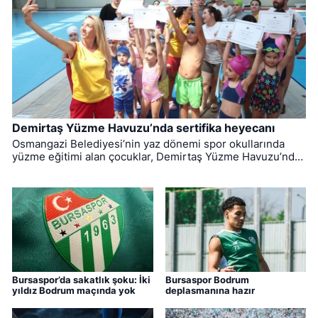
Demirtaş Yüzme Havuzu’nda sertifika heyecanı
Osmangazi Belediyesi’nin yaz dönemi spor okullarında
yüzme eğitimi alan çocuklar, Demirtaş Yüzme Havuzu’nda
düzenlenen törenle sertifikalarına kavuştu.
Bursaspor’da sakatlık şoku: İki
Bursaspor Bodrum
yıldız Bodrum maçında yok
deplasmanına hazır