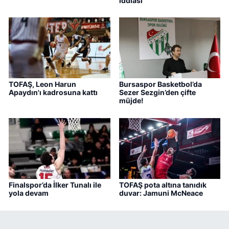
iddiası
TOFAŞ, Leon Harun
Bursaspor Basketbol’da
Apaydın'ı kadrosuna kattı
Sezer Sezgin’den çifte
müjde!
Finalspor’da İlker Tunalı ile
TOFAŞ pota altına tanıdık
yola devam
duvar: Jamuni McNeace