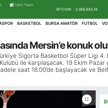
r
Canlı Yayın
DOLAR
47,5971
%0.05
EURO
55,1336
%0.18
ASPOR
BASKETBOL
BURSA AMATÖR
FUTBOL
VO
STERLİN
64,2534
%0.22
GRAM ALTIN
6527.85
%0.54
tasında Mersin’e konuk ol
BİST100
13.703
%11
BITCOIN
3.068.845,18
%0.6
ürkiye Sigorta Basketbol Süper Ligi 4.
ulübü ile karşılaşacak. 19 Ekim Pazar
r
dele saat 18.00’de başlayacak ve BeI
D