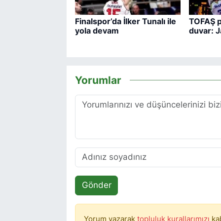
Finalspor’da İlker Tunalı ile
TOFAŞ po
yola devam
duvar: 
Yorumlar
Gönder
Yorum yazarak
topluluk kurallarımızı
ka