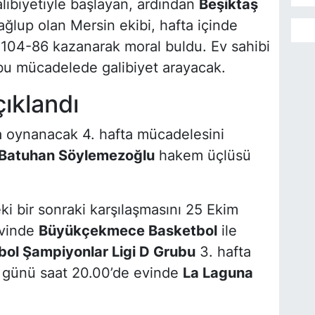
libiyetiyle başlayan, ardından
Beşiktaş
ağlup olan Mersin ekibi, hafta içinde
04-86 kazanarak moral buldu. Ev sahibi
 bu mücadelede galibiyet arayacak.
ıklandı
 oynanacak 4. hafta mücadelesini
Batuhan Söylemezoğlu
hakem üçlüsü
i bir sonraki karşılaşmasını 25 Ekim
evinde
Büyükçekmece Basketbol
ile
bol Şampiyonlar Ligi D Grubu
3. hafta
 günü saat 20.00’de evinde
La Laguna