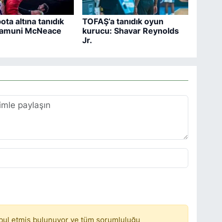
ta altına tanıdık
TOFAŞ’a tanıdık oyun
Jamuni McNeace
kurucu: Shavar Reynolds
Jr.
bul etmiş bulunuyor ve tüm sorumluluğu