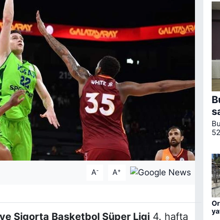
B
s
Bu
52
Ul
ku
-
+
A
A
Or
ya
ye Sigorta Basketbol Süper Ligi
4. hafta
ha