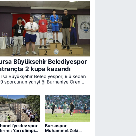
ursa Büyükşehir Belediyespor
atrançta 2 kupa kazandı
rsa Büyükşehir Belediyespor, 9 ülkeden
9 sporcunun yarıştığı Burhaniye Ören
uslararası Açık Satranç Turnuvası’ndan 2
payla dönmeyi başardı.
haneli’ye dev spor
Bursaspor
tırımı: Yarı olimpik
Muhammet Zeki
vuz yükseliyor
Dursun'un