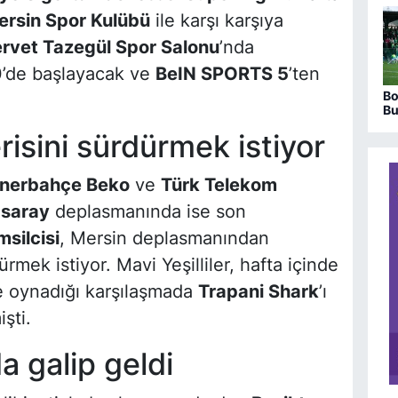
ersin Spor Kulübü
ile karşı karşıya
rvet Tazegül Spor Salonu
’nda
’de başlayacak ve
BeIN SPORTS 5
’ten
Bo
Bu
bi
risini sürdürmek istiyor
bit
nerbahçe Beko
ve
Türk Telekom
asaray
deplasmanında ise son
silcisi
, Mersin deplasmanından
ürmek istiyor. Mavi Yeşilliler, hafta içinde
e oynadığı karşılaşmada
Trapani Shark
’ı
şti.
 galip geldi