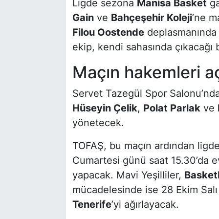
Ligde sezona
Manisa Basket
ga
Gain
ve
Bahçeşehir Koleji
’ne m
Filou Oostende
deplasmanında 1
ekip, kendi sahasında çıkacağı
Maçın hakemleri aç
Servet Tazegül Spor Salonu’nda
Hüseyin Çelik
,
Polat Parlak
ve
yönetecek.
TOFAŞ, bu maçın ardından ligdek
Cumartesi günü saat 15.30’da 
yapacak. Mavi Yeşilliler,
Basket
mücadelesinde ise 28 Ekim Salı
Tenerife
’yi ağırlayacak.