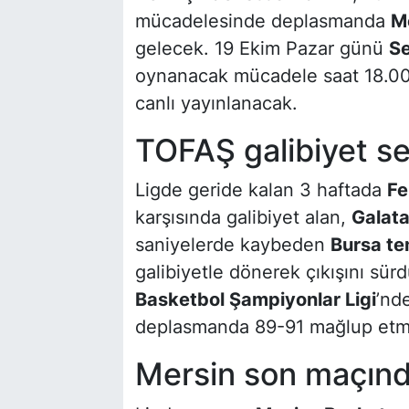
mücadelesinde deplasmanda
M
gelecek. 19 Ekim Pazar günü
Se
oynanacak mücadele saat 18.00
canlı yayınlanacak.
TOFAŞ galibiyet se
Ligde geride kalan 3 haftada
Fe
karşısında galibiyet alan,
Galat
saniyelerde kaybeden
Bursa tem
galibiyetle dönerek çıkışını sürd
Basketbol Şampiyonlar Ligi
’nd
deplasmanda 89-91 mağlup etmi
Mersin son maçında