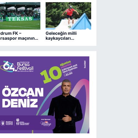
sözleşmesini uzattı,
Boluspor'a kiraladı
drum FK –
Geleceğin milli
rsaspor maçının
kaykaycıları
letleri çıktığı gibi
Osmangazi’de
ti
yarışıyor