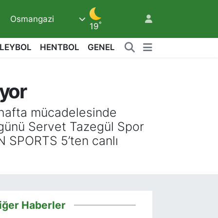
Osmangazi
°
19
LEYBOL
HENTBOL
GENEL
uyor
6
 hafta mücadelesinde
 günü Servet Tazegül Spor
N SPORTS 5’ten canlı
iğer Haberler