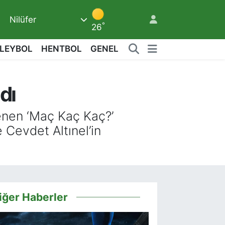
Nilüfer
°
26
LEYBOL
HENTBOL
GENEL
3
dı
enen ‘Maç Kaç Kaç?’
 Cevdet Altınel’in
iğer Haberler