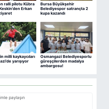
 ralli pilotu Kübra
Bursa Büyükşehir
 Keskin’den Erkan
Belediyespor satrançta 2
ziyaret
kupa kazandı
n milli kaykaycıları
Osmangazi Belediyesporlu
zi’de yarışıyor
güreşçilerden madalya
ambargosu!