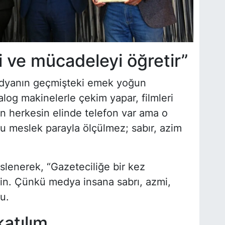
 ve mücadeleyi öğretir”
dyanın geçmişteki emek yoğun
log makinelerle çekim yapar, filmleri
ün herkesin elinde telefon var ama o
 meslek parayla ölçülmez; sabır, azim
slenerek, “Gazeteciliğe bir kez
din. Çünkü medya insana sabrı, azmi,
u.
atılım