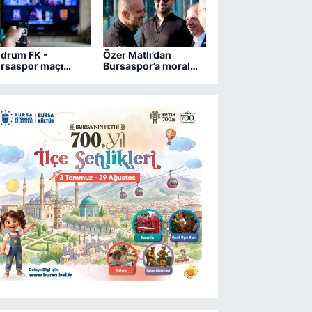
drum FK -
Özer Matlı’dan
rsaspor maçı
Bursaspor’a moral
ngi kanalda?
ziyareti