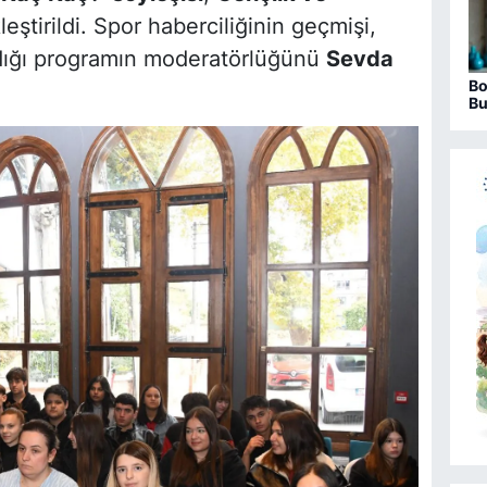
eştirildi. Spor haberciliğinin geçmişi,
dığı programın moderatörlüğünü
Sevda
Bo
Bu
ha