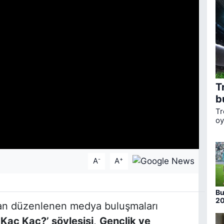
T
b
Tr
oy
ka
li
Bo
-
+
A
A
Bu
20
an düzenlenen medya buluşmaları
nu
Kaç Kaç?’ söyleşisi
,
Gençlik ve