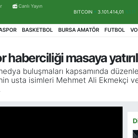
r
Canlı Yayın
DOLAR
47,7436
%0.18
EURO
55,2510
%0.32
ASPOR
BASKETBOL
BURSA AMATÖR
FUTBOL
VO
STERLİN
64,4811
%0.38
GRAM ALTIN
6660.55
%0.0
haberciliği masaya yatırıl
BİST100
13.779
%-14
BITCOIN
3.101.414,01
%1.11
medya buluşmaları kapsamında düzenl
inin usta isimleri Mehmet Ali Ekmekçi ve
.
D