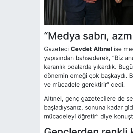
“Medya sabrı, azmi
Gazeteci
Cevdet Altınel
ise me
yapısından bahsederek, “Biz ana
karanlık odalarda yıkardık. Bug
dönemin emeği çok başkaydı. Bu
ve mücadele gerektirir” dedi.
Altınel, genç gazetecilere de se
başladıysanız, sonuna kadar gi
mücadeleyi öğretir” diye konuşt
Gençlerden renkli k