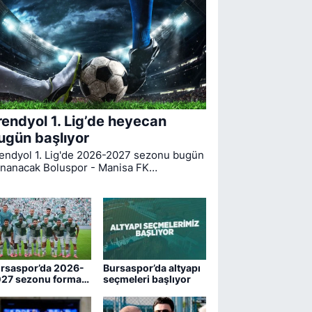
rendyol 1. Lig’de heyecan
ugün başlıyor
endyol 1. Lig'de 2026-2027 sezonu bugün
nanacak Boluspor - Manisa FK
rşılaşmasıyla start alıyor. Bursaspor ise
gin ilk haftasında pazar günü deplasmanda
drum FK ile kozlarını paylaşacak.
rsaspor’da 2026-
Bursaspor’da altyapı
27 sezonu forma
seçmeleri başlıyor
maraları belli oldu