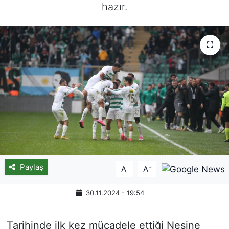
hazır.
Paylaş
-
+
A
A
30.11.2024 - 19:54
Tarihinde ilk kez mücadele ettiği Nesine