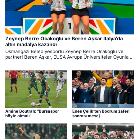
Zeynep Berre Ocakoğlu ve Beren Aşkar İtalya'da
altın madalya kazandı
Osmangazi Belediyesporlu Zeynep Berre Ocakoğlu ve
partneri Beren Aşkar, EUSA Avrupa Üniversiteler Oyunları
badminton branşında Avrupa şampiyonu oldu. (152
karakter)
Amine Boutrah: "Bursaspor
Enes Çelik’ten Bodrum zaferi
böyle olmalı"
sonrası mesaj