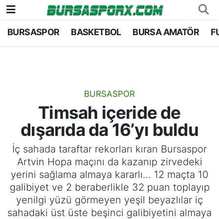
BURSASPOR
BASKETBOL
BURSA AMATÖR
F
Bursaspor
Bursa Nöbetçi Eczaneler
Futbol
Bursa Hava Durumu
Basketbol
Bursa Namaz Vakitleri
BURSASPOR
Timsah içeride de
Bursa Amatör
Bursa Trafik Yoğunluk Haritası
dışarıda da 16’yı buldu
Hentbol
TFF 1.Lig Puan Durumu ve Fikstür
İç sahada taraftar rekorları kıran Bursaspor
Artvin Hopa maçını da kazanıp zirvedeki
Voleybol
Tüm Manşetler
yerini sağlama almaya kararlı… 12 maçta 10
galibiyet ve 2 beraberlikle 32 puan toplayıp
Genel
Son Dakika Haberleri
yenilgi yüzü görmeyen yeşil beyazlılar iç
sahadaki üst üste beşinci galibiyetini almaya
Haber Arşivi