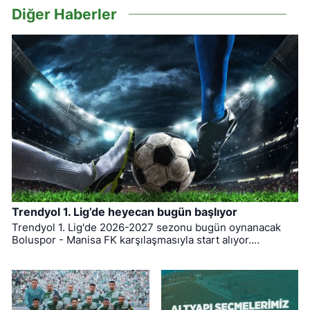
Diğer Haberler
Trendyol 1. Lig’de heyecan bugün başlıyor
Trendyol 1. Lig'de 2026-2027 sezonu bugün oynanacak
Boluspor - Manisa FK karşılaşmasıyla start alıyor.
Bursaspor ise ligin ilk haftasında pazar günü deplasmanda
Bodrum FK ile kozlarını paylaşacak.