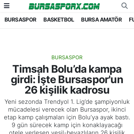
BURSASPOR
BASKETBOL
BURSA AMATÖR
F
Bursaspor
Bursa Nöbetçi Eczaneler
Futbol
Bursa Hava Durumu
Basketbol
Bursa Namaz Vakitleri
BURSASPOR
Timsah Bolu’da kampa
Bursa Amatör
Bursa Trafik Yoğunluk Haritası
girdi: İşte Bursaspor'un
Hentbol
TFF 1.Lig Puan Durumu ve Fikstür
26 kişilik kadrosu
Voleybol
Tüm Manşetler
Yeni sezonda Trendyol 1. Lig’de şampiyonluk
mücadelesi verecek olan Bursaspor, ikinci
Genel
Son Dakika Haberleri
etap kamp çalışmaları için Bolu’ya ayak bastı.
9 gün sürecek kamp için konaklayacağı
Haber Arşivi
otele yerleşen yeşil-beyazlıların 26 kişilik