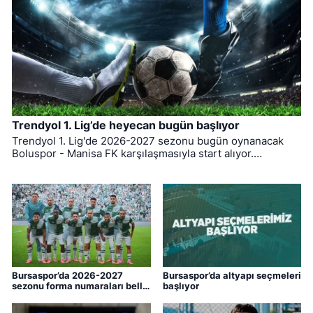
Trendyol 1. Lig’de heyecan bugün başlıyor
Trendyol 1. Lig'de 2026-2027 sezonu bugün oynanacak
Boluspor - Manisa FK karşılaşmasıyla start alıyor.
Bursaspor ise ligin ilk haftasında pazar günü deplasmanda
Bodrum FK ile kozlarını paylaşacak.
Bursaspor’da 2026-2027
Bursaspor’da altyapı seçmeleri
sezonu forma numaraları belli
başlıyor
oldu