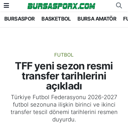
BURSASPOR
BASKETBOL
BURSA AMATÖR
F
Bursaspor
Bursa Nöbetçi Eczaneler
Futbol
Bursa Hava Durumu
Basketbol
Bursa Namaz Vakitleri
FUTBOL
TFF yeni sezon resmi
Bursa Amatör
Bursa Trafik Yoğunluk Haritası
transfer tarihlerini
Hentbol
TFF 1.Lig Puan Durumu ve Fikstür
açıkladı
Voleybol
Tüm Manşetler
Türkiye Futbol Federasyonu 2026-2027
futbol sezonuna ilişkin birinci ve ikinci
Genel
Son Dakika Haberleri
transfer tescil dönemi tarihlerini resmen
duyurdu.
Haber Arşivi