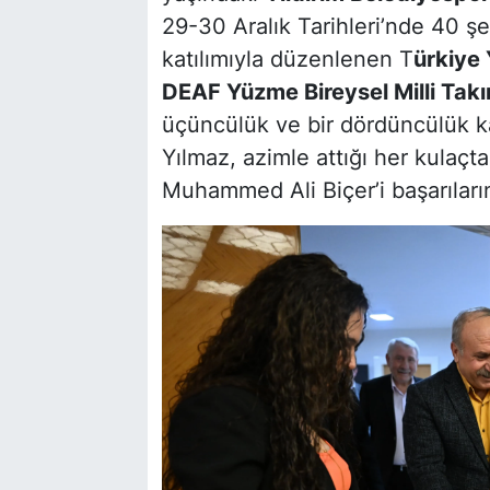
29-30 Aralık Tarihleri’nde 40 ş
katılımıyla düzenlenen T
ürkiye
DEAF Yüzme Bireysel Milli Tak
üçüncülük ve bir dördüncülük k
Yılmaz, azimle attığı her kulaçt
Muhammed Ali Biçer’i başarıların