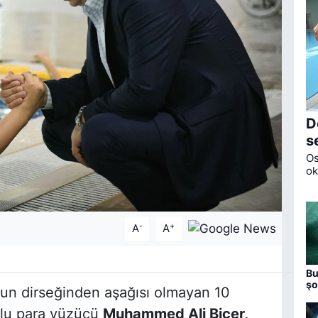
D
s
Os
ok
De
tö
-
+
A
A
Bu
şo
nun dirseğinden aşağısı olmayan 10
Bo
lu para yüzücü
Muhammed Ali Biçer,