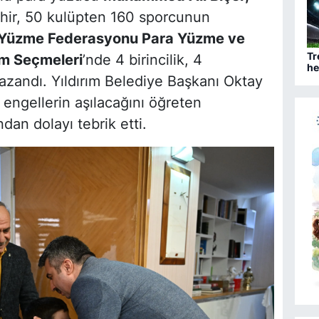
ehir, 50 kulüpten 160 sporcunun
 Yüzme Federasyonu Para Yüzme ve
Tr
ım Seçmeleri
’nde 4 birincilik, 4
he
ba
azandı. Yıldırım Belediye Başkanı Oktay
a engellerin aşılacağını öğreten
dan dolayı tebrik etti.