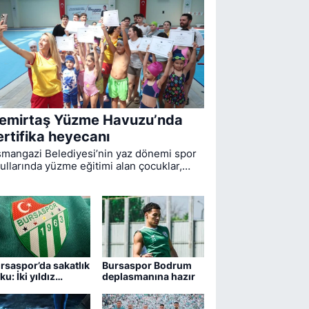
emirtaş Yüzme Havuzu’nda
ertifika heyecanı
mangazi Belediyesi’nin yaz dönemi spor
ullarında yüzme eğitimi alan çocuklar,
mirtaş Yüzme Havuzu’nda düzenlenen
renle sertifikalarına kavuştu.
rsaspor’da sakatlık
Bursaspor Bodrum
ku: İki yıldız
deplasmanına hazır
drum maçında yok