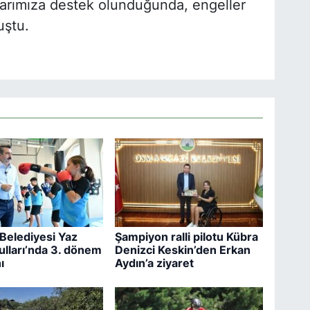
rularımıza destek olunduğunda, engeller
nuştu.
 Belediyesi Yaz
Şampiyon ralli pilotu Kübra
ulları’nda 3. dönem
Denizci Keskin’den Erkan
ı
Aydın’a ziyaret