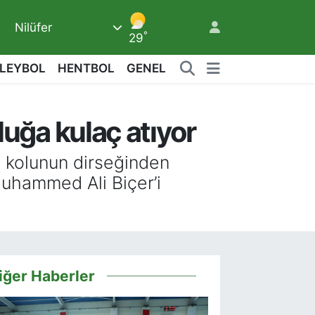
Nilüfer
°
29
LEYBOL
HENTBOL
GENEL
ğa kulaç atıyor
5
l kolunun dirseğinden
Muhammed Ali Biçer’i
iğer Haberler