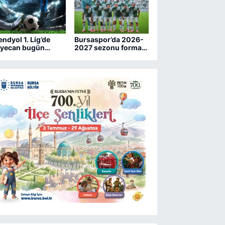
endyol 1. Lig’de
Bursaspor’da 2026-
yecan bugün
2027 sezonu forma
şlıyor
numaraları belli oldu