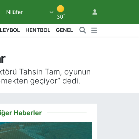
Nilüfer
°
30
LEYBOL
HENTBOL
GENEL
r
6
ektörü Tahsin Tam, oyunun
emekten geçiyor” dedi.
iğer Haberler