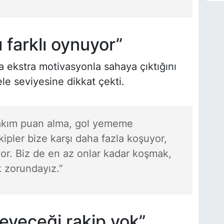
ı farklı oynuyor”
a ekstra motivasyonla sahaya çıktığını
e seviyesine dikkat çekti.
takım puan alma, gol yememe
kipler bize karşı daha fazla koşuyor,
r. Biz de en az onlar kadar koşmak,
k zorundayız.”
eyeceği rakip yok”