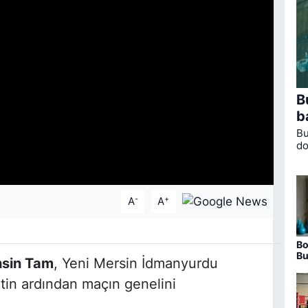
B
b
Bu
do
Or
al
-
+
A
A
Bo
Bu
sin Tam
, Yeni Mersin İdmanyurdu
ha
yetin ardından maçın genelini