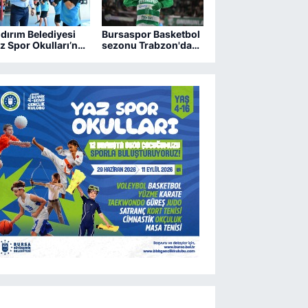
ldırım Belediyesi
Bursaspor Basketbol
z Spor Okulları’nda
sezonu Trabzon'da
 dönem heyecanı
açıyor