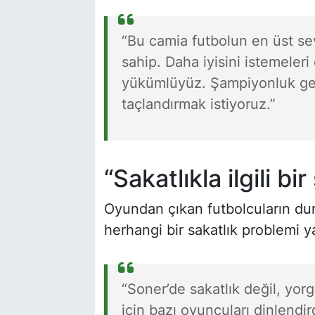
“Bu camia futbolun en üst sev
sahip. Daha iyisini istemeleri
yükümlüyüz. Şampiyonluk geld
taçlandırmak istiyoruz.”
“Sakatlıkla ilgili bi
Oyundan çıkan futbolcuların d
herhangi bir sakatlık problemi ya
“Soner’de sakatlık değil, yor
için bazı oyuncuları dinlendird