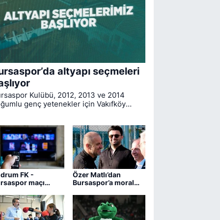
ursaspor’da altyapı seçmeleri
aşlıyor
rsaspor Kulübü, 2012, 2013 ve 2014
ğumlu genç yetenekler için Vakıfköy
han Özselek Tesisleri’nde düzenlenecek
tyapı seçmelerinin takvimini açıkladı.
drum FK -
Özer Matlı’dan
rsaspor maçı
Bursaspor’a moral
ngi kanalda?
ziyareti