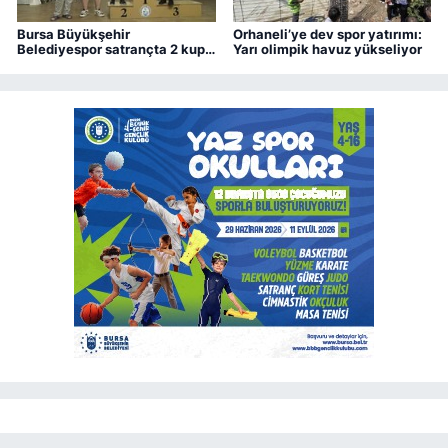
Bursa Büyükşehir
Orhaneli’ye dev spor yatırımı:
Belediyespor satrançta 2 kupa
Yarı olimpik havuz yükseliyor
kazandı