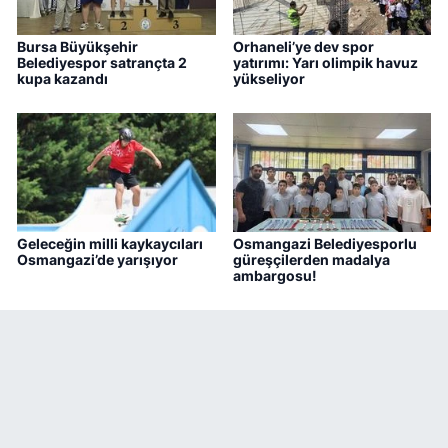
Bursa Büyükşehir
Orhaneli’ye dev spor
Belediyespor satrançta 2
yatırımı: Yarı olimpik havuz
kupa kazandı
yükseliyor
Geleceğin milli kaykaycıları
Osmangazi Belediyesporlu
Osmangazi’de yarışıyor
güreşçilerden madalya
ambargosu!