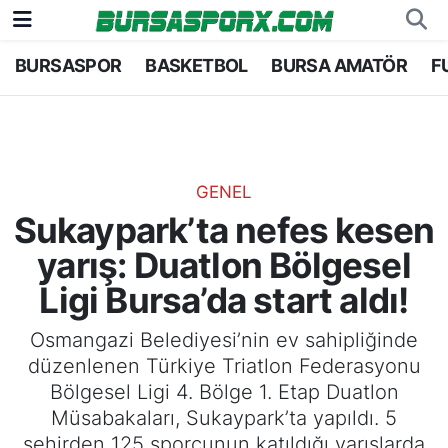
BURSASPOR
BASKETBOL
BURSA AMATÖR
F
Bursaspor
Bursa Nöbetçi Eczaneler
Futbol
Bursa Hava Durumu
Basketbol
Bursa Namaz Vakitleri
GENEL
Sukaypark’ta nefes kesen
Bursa Amatör
Bursa Trafik Yoğunluk Haritası
yarış: Duatlon Bölgesel
Hentbol
TFF 2.Lig Kırmızı Grup Puan Durumu ve Fikstü
Ligi Bursa’da start aldı!
Voleybol
Tüm Manşetler
Osmangazi Belediyesi’nin ev sahipliğinde
düzenlenen Türkiye Triatlon Federasyonu
Genel
Son Dakika Haberleri
Bölgesel Ligi 4. Bölge 1. Etap Duatlon
Müsabakaları, Sukaypark’ta yapıldı. 5
Haber Arşivi
şehirden 125 sporcunun katıldığı yarışlarda