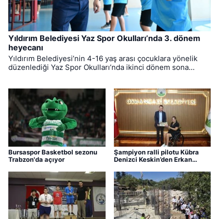
Yıldırım Belediyesi Yaz Spor Okulları’nda 3. dönem
heyecanı
Yıldırım Belediyesi’nin 4-16 yaş arası çocuklara yönelik
düzenlediği Yaz Spor Okulları’nda ikinci dönem sona
ererken, üçüncü dönem eğitimleri için kayıt süreci devam
ediyor.
Bursaspor Basketbol sezonu
Şampiyon ralli pilotu Kübra
Trabzon'da açıyor
Denizci Keskin’den Erkan
Aydın’a ziyaret