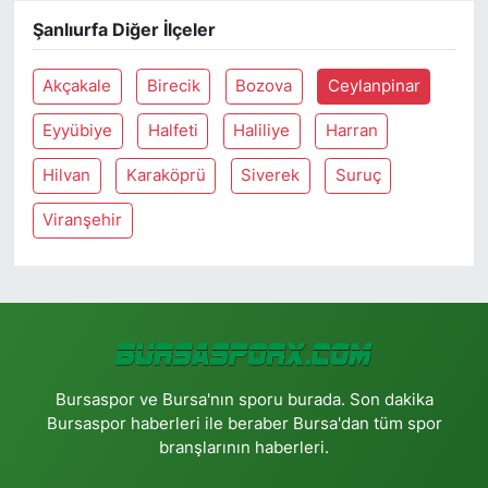
Şanlıurfa Diğer İlçeler
Akçakale
Birecik
Bozova
Ceylanpinar
Eyyübiye
Halfeti
Haliliye
Harran
Hilvan
Karaköprü
Siverek
Suruç
Viranşehir
Bursaspor ve Bursa'nın sporu burada. Son dakika
Bursaspor haberleri ile beraber Bursa'dan tüm spor
branşlarının haberleri.