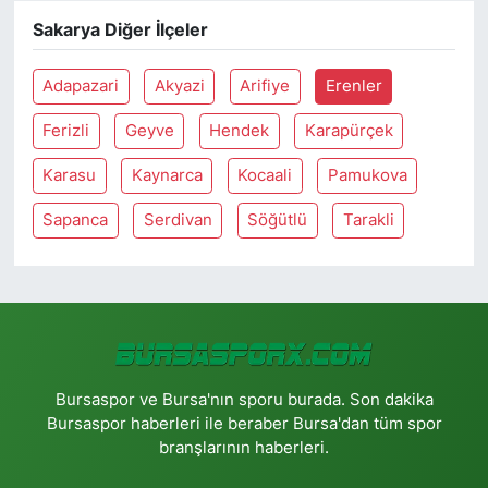
Sakarya Diğer İlçeler
Adapazari
Akyazi
Arifiye
Erenler
Ferizli
Geyve
Hendek
Karapürçek
Karasu
Kaynarca
Kocaali
Pamukova
Sapanca
Serdivan
Söğütlü
Tarakli
Bursaspor ve Bursa'nın sporu burada. Son dakika
Bursaspor haberleri ile beraber Bursa'dan tüm spor
branşlarının haberleri.