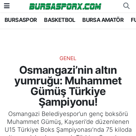
BURSASPOR
BASKETBOL
BURSA AMATÖR
F
Bursaspor
Bursa Nöbetçi Eczaneler
Futbol
Bursa Hava Durumu
Basketbol
Bursa Namaz Vakitleri
GENEL
Osmangazi’nin altın
Bursa Amatör
Bursa Trafik Yoğunluk Haritası
yumruğu: Muhammet
Hentbol
TFF 2.Lig Kırmızı Grup Puan Durumu ve Fikstü
Gümüş Türkiye
Şampiyonu!
Voleybol
Tüm Manşetler
Osmangazi Belediyespor’un genç boksörü
Genel
Son Dakika Haberleri
Muhammet Gümüş, Kayseri’de düzenlenen
U15 Türkiye Boks Şampiyonası’nda 75 kiloda
Haber Arşivi