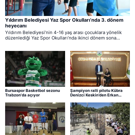
Yıldırım Belediyesi Yaz Spor Okulları’nda 3. dönem
heyecanı
Yıldırım Belediyesi’nin 4-16 yaş arası çocuklara yönelik
düzenlediği Yaz Spor Okulları’nda ikinci dönem sona
ererken, üçüncü dönem eğitimleri için kayıt süreci devam
ediyor.
Bursaspor Basketbol sezonu
Şampiyon ralli pilotu Kübra
Trabzon'da açıyor
Denizci Keskin’den Erkan
Aydın’a ziyaret