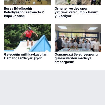
Bursa Büyükşehir
Orhaneli’ye dev spor
Belediyespor satrançta 2
yatırımı: Yarı olimpik havuz
kupa kazandı
yükseliyor
Geleceğin milli kaykaycıları
Osmangazi Belediyesporlu
Osmangazi’de yarışıyor
güreşçilerden madalya
ambargosu!