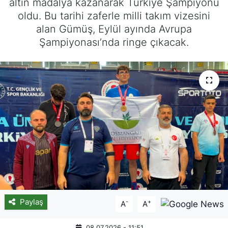
altın madalya kazanarak Türkiye Şampiyonu
oldu. Bu tarihi zaferle milli takım vizesini
alan Gümüş, Eylül ayında Avrupa
Şampiyonası’nda ringe çıkacak.
Paylaş
-
+
A
A
08.07.2026 - 11:51