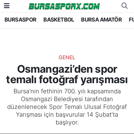
BURSASPOR
BASKETBOL
BURSA AMATÖR
F
Bursaspor
Bursa Nöbetçi Eczaneler
Futbol
Bursa Hava Durumu
Basketbol
Bursa Namaz Vakitleri
GENEL
Osmangazi’den spor
Bursa Amatör
Bursa Trafik Yoğunluk Haritası
temalı fotoğraf yarışması
Hentbol
TFF 1.Lig Puan Durumu ve Fikstür
Bursa’nın fethinin 700. yılı kapsamında
Osmangazi Belediyesi tarafından
Voleybol
Tüm Manşetler
düzenlenecek Spor Temalı Ulusal Fotoğraf
Yarışması için başvurular 14 Şubat’ta
Genel
Son Dakika Haberleri
başlıyor.
Haber Arşivi