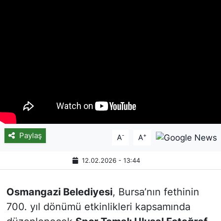
Paylaş
-
+
A
A
12.02.2026 - 13:44
Osmangazi Belediyesi
, Bursa’nın fethinin
700. yıl dönümü etkinlikleri kapsamında