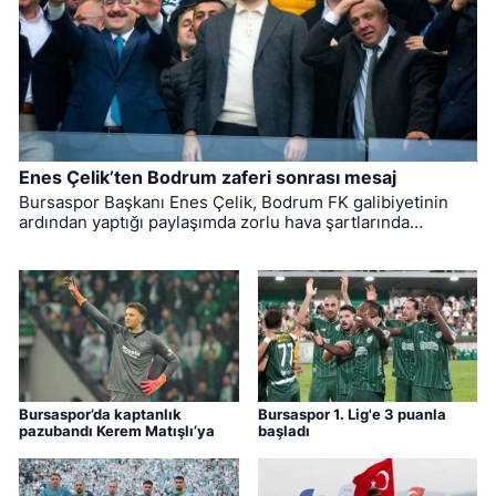
Enes Çelik’ten Bodrum zaferi sonrası mesaj
Bursaspor Başkanı Enes Çelik, Bodrum FK galibiyetinin
ardından yaptığı paylaşımda zorlu hava şartlarında
mücadele eden futbolcuları ve teknik heyeti tebrik
ederken, takımı yalnız bırakmayan taraftarlara teşekkür
etti.
Bursaspor’da kaptanlık
Bursaspor 1. Lig'e 3 puanla
pazubandı Kerem Matışlı’ya
başladı