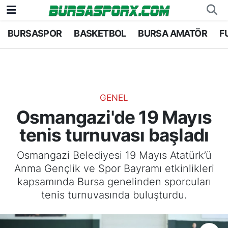
BURSASPOR
BASKETBOL
BURSA AMATÖR
F
Bursaspor
Bursa Nöbetçi Eczaneler
Futbol
Bursa Hava Durumu
Basketbol
Bursa Namaz Vakitleri
GENEL
Osmangazi'de 19 Mayıs
Bursa Amatör
Bursa Trafik Yoğunluk Haritası
tenis turnuvası başladı
Hentbol
TFF 1.Lig Puan Durumu ve Fikstür
Osmangazi Belediyesi 19 Mayıs Atatürk’ü
Anma Gençlik ve Spor Bayramı etkinlikleri
Voleybol
Tüm Manşetler
kapsamında Bursa genelinden sporcuları
tenis turnuvasında buluşturdu.
Genel
Son Dakika Haberleri
Haber Arşivi