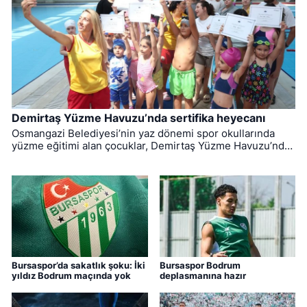
Demirtaş Yüzme Havuzu’nda sertifika heyecanı
Osmangazi Belediyesi’nin yaz dönemi spor okullarında
yüzme eğitimi alan çocuklar, Demirtaş Yüzme Havuzu’nda
düzenlenen törenle sertifikalarına kavuştu.
Bursaspor’da sakatlık şoku: İki
Bursaspor Bodrum
yıldız Bodrum maçında yok
deplasmanına hazır