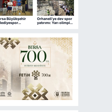
rsa Büyükşehir
Orhaneli’ye dev spor
lediyespor
yatırımı: Yarı olimpik
trançta 2 kupa
havuz yükseliyor
zandı