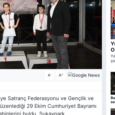
Y
O
Yı
ço
Ok
üç
de
-
+
A
A
kiye Satranç Federasyonu ve Gençlik ve
Bu
se
 düzenlediği 29 Ekim Cumhuriyet Bayramı
aç
ahiplerini buldu. Sukaypark