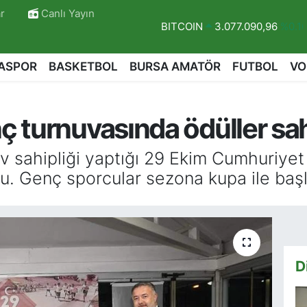
r
Canlı Yayın
DOLAR
47,6006
%0.06
EURO
55,0250
%0.02
ASPOR
BASKETBOL
BURSA AMATÖR
FUTBOL
VO
STERLİN
64,2398
%0.2
GRAM ALTIN
6500.87
%0.12
 turnuvasında ödüller sah
BİST100
13.799
%70
BITCOIN
3.077.090,96
%0.1
v sahipliği yaptığı 29 Ekim Cumhuriyet
. Genç sporcular sezona kupa ile başl
r
D