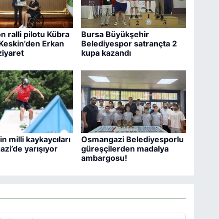
 ralli pilotu Kübra
Bursa Büyükşehir
 Keskin’den Erkan
Belediyespor satrançta 2
ziyaret
kupa kazandı
n milli kaykaycıları
Osmangazi Belediyesporlu
zi’de yarışıyor
güreşçilerden madalya
ambargosu!