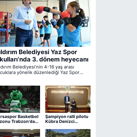
ıldırım Belediyesi Yaz Spor
kulları’nda 3. dönem heyecanı
ldırım Belediyesi’nin 4-16 yaş arası
cuklara yönelik düzenlediği Yaz Spor
ulları’nda ikinci dönem sona ererken,
üncü dönem eğitimleri için kayıt süreci
vam ediyor.
rsaspor Basketbol
Şampiyon ralli pilotu
zonu Trabzon'da
Kübra Denizci
ıyor
Keskin’den Erkan
Aydın’a ziyaret