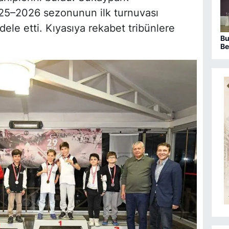
025–2026 sezonunun ilk turnuvası
le etti. Kıyasıya rekabet tribünlere
Bu
Be
sa
ka