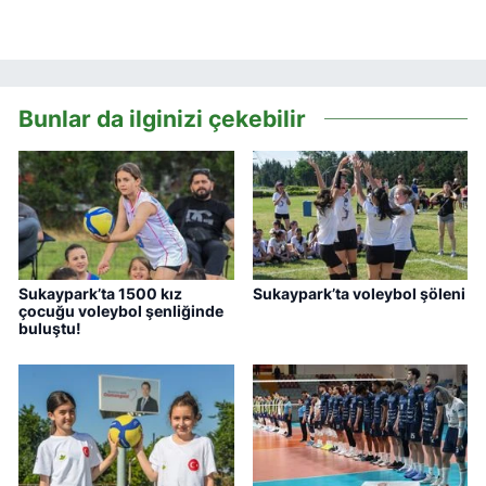
Bunlar da ilginizi çekebilir
Sukaypark’ta 1500 kız
Sukaypark’ta voleybol şöleni
çocuğu voleybol şenliğinde
buluştu!