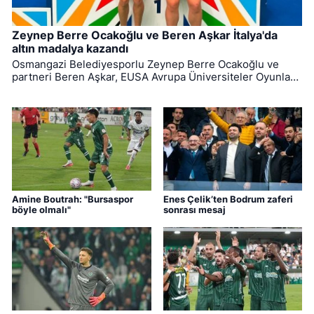
Zeynep Berre Ocakoğlu ve Beren Aşkar İtalya'da
altın madalya kazandı
Osmangazi Belediyesporlu Zeynep Berre Ocakoğlu ve
partneri Beren Aşkar, EUSA Avrupa Üniversiteler Oyunları
badminton branşında Avrupa şampiyonu oldu. (152
karakter)
Amine Boutrah: "Bursaspor
Enes Çelik’ten Bodrum zaferi
böyle olmalı"
sonrası mesaj