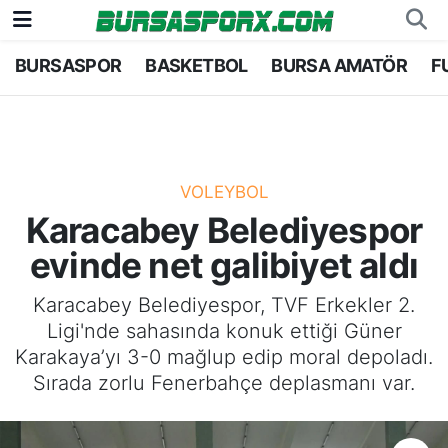
BURSASPOR
BASKETBOL
BURSA AMATÖR
F
Bursaspor
Bursa Nöbetçi Eczaneler
Futbol
Bursa Hava Durumu
Basketbol
Bursa Namaz Vakitleri
VOLEYBOL
Karacabey Belediyespor
Bursa Amatör
Bursa Trafik Yoğunluk Haritası
evinde net galibiyet aldı
Hentbol
TFF 1.Lig Puan Durumu ve Fikstür
Karacabey Belediyespor, TVF Erkekler 2.
Ligi'nde sahasında konuk ettiği Güner
Voleybol
Tüm Manşetler
Karakaya’yı 3-0 mağlup edip moral depoladı.
Sırada zorlu Fenerbahçe deplasmanı var.
Genel
Son Dakika Haberleri
Haber Arşivi