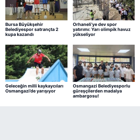
Bursa Büyükşehir
Orhaneli’ye dev spor
Belediyespor satrançta 2
yatırımı: Yarı olimpik havuz
kupa kazandı
yükseliyor
Geleceğin milli kaykaycıları
Osmangazi Belediyesporlu
Osmangazi’de yarışıyor
güreşçilerden madalya
ambargosu!