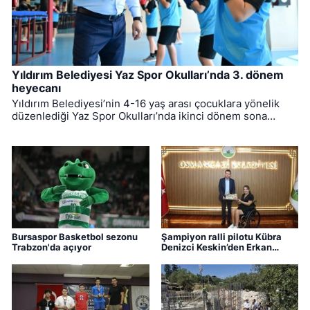
Yıldırım Belediyesi Yaz Spor Okulları’nda 3. dönem
heyecanı
Yıldırım Belediyesi’nin 4-16 yaş arası çocuklara yönelik
düzenlediği Yaz Spor Okulları’nda ikinci dönem sona
ererken, üçüncü dönem eğitimleri için kayıt süreci devam
ediyor.
Bursaspor Basketbol sezonu
Şampiyon ralli pilotu Kübra
Trabzon'da açıyor
Denizci Keskin’den Erkan
Aydın’a ziyaret