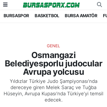
BURSASPOR
BASKETBOL
BURSA AMATÖR
F
Bursaspor
Bursa Nöbetçi Eczaneler
Futbol
Bursa Hava Durumu
Basketbol
Bursa Namaz Vakitleri
GENEL
Osmangazi
Bursa Amatör
Bursa Trafik Yoğunluk Haritası
Belediyesporlu judocular
Hentbol
TFF 2.Lig Kırmızı Grup Puan Durumu ve Fikstü
Avrupa yolcusu
Voleybol
Tüm Manşetler
Yıldızlar Türkiye Judo Şampiyonası’nda
dereceye giren Melek Saraç ve Tuğba
Genel
Son Dakika Haberleri
Hüseyin, Avrupa Kupası’nda Türkiye’yi temsil
edecek.
Haber Arşivi