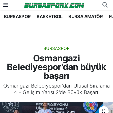
BURSASPOR
BASKETBOL
BURSA AMATÖR
F
Bursaspor
Bursa Nöbetçi Eczaneler
Futbol
Bursa Hava Durumu
Basketbol
Bursa Namaz Vakitleri
BURSASPOR
Osmangazi
Bursa Amatör
Bursa Trafik Yoğunluk Haritası
Belediyespor'dan büyük
Hentbol
TFF 1.Lig Puan Durumu ve Fikstür
başarı
Voleybol
Tüm Manşetler
Osmangazi Belediyespor'dan Ulusal Sıralama
4 – Gelişim Yarışı 2'de Büyük Başarı!
Genel
Son Dakika Haberleri
Haber Arşivi