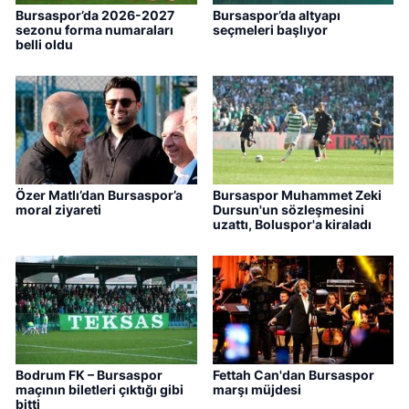
Bursaspor’da 2026-2027
Bursaspor’da altyapı
sezonu forma numaraları
seçmeleri başlıyor
belli oldu
Özer Matlı’dan Bursaspor’a
Bursaspor Muhammet Zeki
moral ziyareti
Dursun'un sözleşmesini
uzattı, Boluspor'a kiraladı
Bodrum FK – Bursaspor
Fettah Can'dan Bursaspor
maçının biletleri çıktığı gibi
marşı müjdesi
bitti