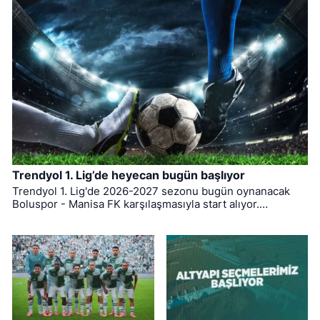
Trendyol 1. Lig’de heyecan bugün başlıyor
Trendyol 1. Lig'de 2026-2027 sezonu bugün oynanacak
Boluspor - Manisa FK karşılaşmasıyla start alıyor.
Bursaspor ise ligin ilk haftasında pazar günü deplasmanda
Bodrum FK ile kozlarını paylaşacak.