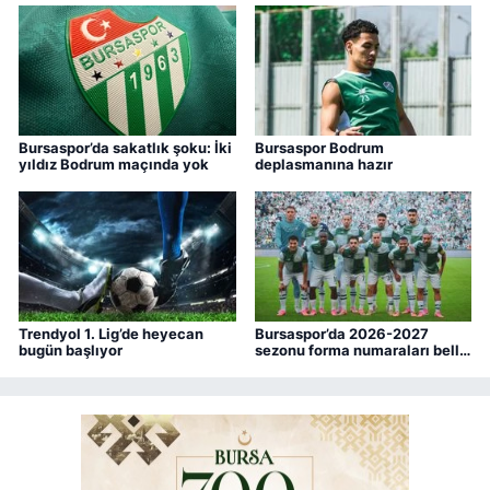
Bursaspor’da sakatlık şoku: İki
Bursaspor Bodrum
yıldız Bodrum maçında yok
deplasmanına hazır
Trendyol 1. Lig’de heyecan
Bursaspor’da 2026-2027
bugün başlıyor
sezonu forma numaraları belli
oldu