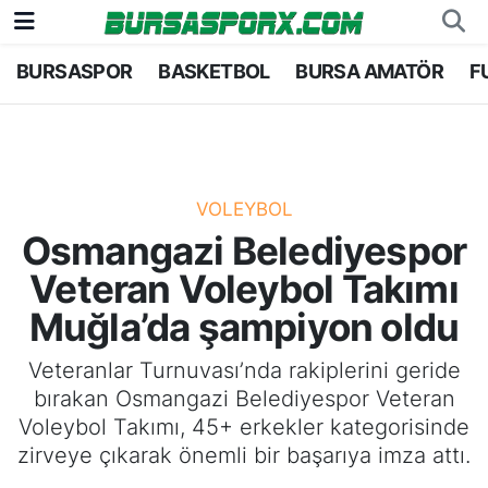
BURSASPOR
BASKETBOL
BURSA AMATÖR
F
Bursaspor
Bursa Nöbetçi Eczaneler
Futbol
Bursa Hava Durumu
Basketbol
Bursa Namaz Vakitleri
VOLEYBOL
Osmangazi Belediyespor
Bursa Amatör
Bursa Trafik Yoğunluk Haritası
Veteran Voleybol Takımı
Hentbol
TFF 1.Lig Puan Durumu ve Fikstür
Muğla’da şampiyon oldu
Voleybol
Tüm Manşetler
Veteranlar Turnuvası’nda rakiplerini geride
bırakan Osmangazi Belediyespor Veteran
Genel
Son Dakika Haberleri
Voleybol Takımı, 45+ erkekler kategorisinde
zirveye çıkarak önemli bir başarıya imza attı.
Haber Arşivi