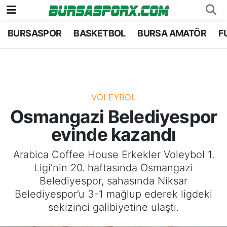
BURSASPOR
BASKETBOL
BURSA AMATÖR
F
Bursaspor
Bursa Nöbetçi Eczaneler
Futbol
Bursa Hava Durumu
Basketbol
Bursa Namaz Vakitleri
VOLEYBOL
Osmangazi Belediyespor
Bursa Amatör
Bursa Trafik Yoğunluk Haritası
evinde kazandı
Hentbol
TFF 1.Lig Puan Durumu ve Fikstür
Arabica Coffee House Erkekler Voleybol 1.
Ligi’nin 20. haftasında Osmangazi
Voleybol
Tüm Manşetler
Belediyespor, sahasında Niksar
Belediyespor’u 3-1 mağlup ederek ligdeki
Genel
Son Dakika Haberleri
sekizinci galibiyetine ulaştı.
Haber Arşivi