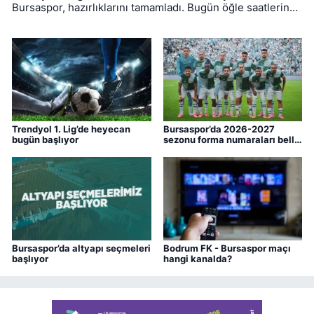
Bursaspor, hazırlıklarını tamamladı. Bugün öğle saatlerinde
Muğla'ya hareket eden yeşil-beyazlıların mücadelesini
hakem Yiğit Arslan yönetecek.
Trendyol 1. Lig’de heyecan
Bursaspor’da 2026-2027
bugün başlıyor
sezonu forma numaraları belli
oldu
Bursaspor’da altyapı seçmeleri
Bodrum FK - Bursaspor maçı
başlıyor
hangi kanalda?