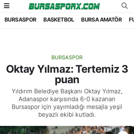
BURSASPOR
BASKETBOL
BURSA AMATÖR
F
Bursaspor
Bursa Nöbetçi Eczaneler
Futbol
Bursa Hava Durumu
Basketbol
Bursa Namaz Vakitleri
BURSASPOR
Oktay Yılmaz: Tertemiz 3
Bursa Amatör
Bursa Trafik Yoğunluk Haritası
puan
Hentbol
TFF 1.Lig Puan Durumu ve Fikstür
Yıldırım Belediye Başkanı Oktay Yılmaz,
Adanaspor karşısında 6-0 kazanan
Voleybol
Tüm Manşetler
Bursaspor için yayımladığı mesajla yeşil
beyazlı ekibi kutladı.
Genel
Son Dakika Haberleri
Haber Arşivi