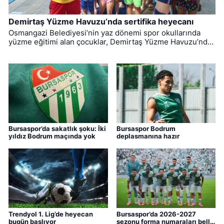
Demirtaş Yüzme Havuzu’nda sertifika heyecanı
Osmangazi Belediyesi’nin yaz dönemi spor okullarında
yüzme eğitimi alan çocuklar, Demirtaş Yüzme Havuzu’nda
düzenlenen törenle sertifikalarına kavuştu.
Bursaspor’da sakatlık şoku: İki
Bursaspor Bodrum
yıldız Bodrum maçında yok
deplasmanına hazır
Trendyol 1. Lig’de heyecan
Bursaspor’da 2026-2027
bugün başlıyor
sezonu forma numaraları belli