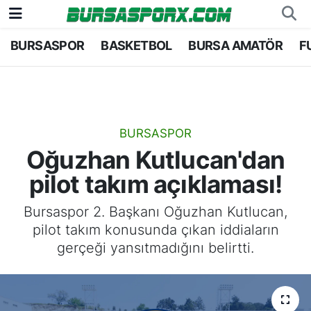
BURSASPOR
BASKETBOL
BURSA AMATÖR
F
Bursaspor
Bursa Nöbetçi Eczaneler
Futbol
Bursa Hava Durumu
Basketbol
Bursa Namaz Vakitleri
BURSASPOR
Oğuzhan Kutlucan'dan
Bursa Amatör
Bursa Trafik Yoğunluk Haritası
pilot takım açıklaması!
Hentbol
TFF 1.Lig Puan Durumu ve Fikstür
Bursaspor 2. Başkanı Oğuzhan Kutlucan,
pilot takım konusunda çıkan iddiaların
Voleybol
Tüm Manşetler
gerçeği yansıtmadığını belirtti.
Genel
Son Dakika Haberleri
Haber Arşivi