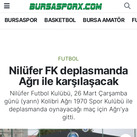
BURSASPOR
BASKETBOL
BURSA AMATÖR
F
Bursaspor
Bursa Nöbetçi Eczaneler
Futbol
Bursa Hava Durumu
Basketbol
Bursa Namaz Vakitleri
FUTBOL
Nilüfer FK deplasmanda
Bursa Amatör
Bursa Trafik Yoğunluk Haritası
Ağrı ile karşılaşacak
Hentbol
TFF 1.Lig Puan Durumu ve Fikstür
Nilüfer Futbol Kulübü, 26 Mart Çarşamba
günü (yarın) Kolibri Ağrı 1970 Spor Kulübü ile
Voleybol
Tüm Manşetler
deplasmanda oynayacağı maç için Ağrı’ya
gitti.
Genel
Son Dakika Haberleri
Haber Arşivi