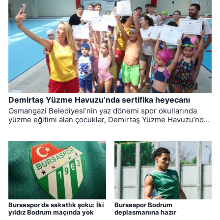
Demirtaş Yüzme Havuzu’nda sertifika heyecanı
Osmangazi Belediyesi’nin yaz dönemi spor okullarında
yüzme eğitimi alan çocuklar, Demirtaş Yüzme Havuzu’nda
düzenlenen törenle sertifikalarına kavuştu.
Bursaspor’da sakatlık şoku: İki
Bursaspor Bodrum
yıldız Bodrum maçında yok
deplasmanına hazır