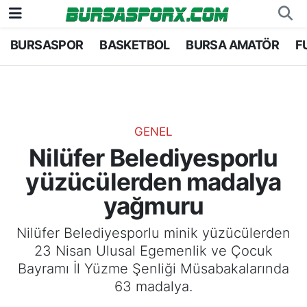
BURSASPOR
BASKETBOL
BURSA AMATÖR
F
Bursaspor
Bursa Nöbetçi Eczaneler
Futbol
Bursa Hava Durumu
Basketbol
Bursa Namaz Vakitleri
GENEL
Nilüfer Belediyesporlu
Bursa Amatör
Bursa Trafik Yoğunluk Haritası
yüzücülerden madalya
Hentbol
TFF 1.Lig Puan Durumu ve Fikstür
yağmuru
Voleybol
Tüm Manşetler
Nilüfer Belediyesporlu minik yüzücülerden
23 Nisan Ulusal Egemenlik ve Çocuk
Genel
Son Dakika Haberleri
Bayramı İl Yüzme Şenliği Müsabakalarında
63 madalya.
Haber Arşivi