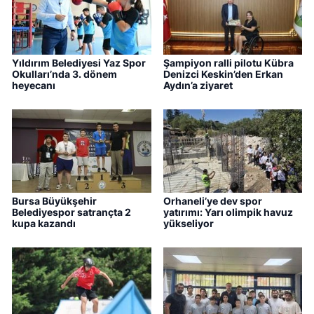
Yıldırım Belediyesi Yaz Spor
Şampiyon ralli pilotu Kübra
Okulları’nda 3. dönem
Denizci Keskin’den Erkan
heyecanı
Aydın’a ziyaret
Bursa Büyükşehir
Orhaneli’ye dev spor
Belediyespor satrançta 2
yatırımı: Yarı olimpik havuz
kupa kazandı
yükseliyor