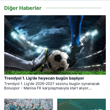
Diğer Haberler
Trendyol 1. Lig’de heyecan bugün başlıyor
Trendyol 1. Lig'de 2026-2027 sezonu bugün oynanacak
Boluspor - Manisa FK karşılaşmasıyla start alıyor.
Bursaspor ise ligin ilk haftasında pazar günü deplasmanda
Bodrum FK ile kozlarını paylaşacak.