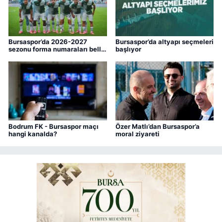
Bursaspor’da 2026-2027
Bursaspor’da altyapı seçmeleri
sezonu forma numaraları belli
başlıyor
oldu
Bodrum FK - Bursaspor maçı
Özer Matlı’dan Bursaspor’a
hangi kanalda?
moral ziyareti