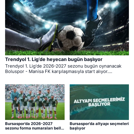
Trendyol 1. Lig’de heyecan bugün başlıyor
Trendyol 1. Lig'de 2026-2027 sezonu bugün oynanacak
Boluspor - Manisa FK karşılaşmasıyla start alıyor.
Bursaspor ise ligin ilk haftasında pazar günü deplasmanda
Bodrum FK ile kozlarını paylaşacak.
Bursaspor’da 2026-2027
Bursaspor’da altyapı seçmeleri
sezonu forma numaraları belli
başlıyor
oldu