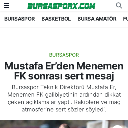
BURSASPOR
BASKETBOL
BURSA AMATÖR
F
Bursaspor
Bursa Nöbetçi Eczaneler
Futbol
Bursa Hava Durumu
Basketbol
Bursa Namaz Vakitleri
BURSASPOR
Mustafa Er’den Menemen
Bursa Amatör
Bursa Trafik Yoğunluk Haritası
FK sonrası sert mesaj
Hentbol
TFF 1.Lig Puan Durumu ve Fikstür
Bursaspor Teknik Direktörü Mustafa Er,
Menemen FK galibiyetinin ardından dikkat
Voleybol
Tüm Manşetler
çeken açıklamalar yaptı. Rakiplere ve maç
atmosferine sert sözler söyledi.
Genel
Son Dakika Haberleri
Haber Arşivi