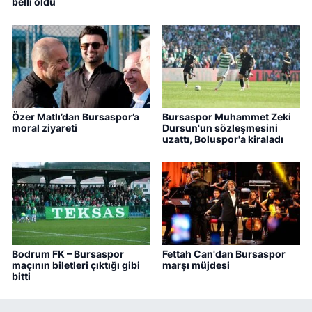
belli oldu
Özer Matlı’dan Bursaspor’a
Bursaspor Muhammet Zeki
moral ziyareti
Dursun'un sözleşmesini
uzattı, Boluspor'a kiraladı
Bodrum FK – Bursaspor
Fettah Can'dan Bursaspor
maçının biletleri çıktığı gibi
marşı müjdesi
bitti